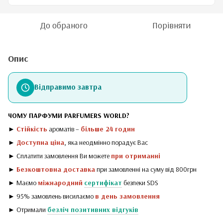
До обраного
Порівняти
Опис
Відправимо завтра
ЧОМУ ПАРФУМИ PARFUMERS WORLD?
►
Стійкість
ароматів –
більше 24 годин
►
Доступна ціна
, яка неодмінно порадує Вас
► Сплатити замовлення Ви можете
при отриманні
►
Безкоштовна доставка
при замовленні на суму від 800грн
► Маємо
міжнародний
сертифікат
безпеки SDS
► 95% замовлень висилаємо
в день замовлення
► Отримали
безліч позитивних відгуків