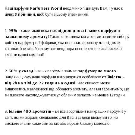
Наші парфуми
Parfumers World
неодмінно підійдуть Вам, і у нас є
цілих
3 причини
, щоб бути в цьому впевненими:
1.
99%
– саме такий показник
відповідності наших парфумів
заявленому аромату!
Такого показника ми досягли завдяки вибору
олії від парфумерної фабрики, яка постачає сировину для відомих
світових брендів. У цьому вже неодноразово переконалися численні
клієнти нашої компанії.
2.
30% у складі
наших парфумів займає
парфумерне масло
.
Завдяки цьому наші парфуми відрізняються особливою
стійкістю –
від 24 на тілі до 72 годин на одязі!
Час стійкості може
змінюватись в залежності від обраного аромату, але ми гарантуємо, що
ви зможете насолоджуватися улюбленим запахом не менше 12 годин.
3.
Більше 400 ароматів
– це все асортимент найкращих парфумів у
світі, які ми зібрали спеціально для Вас! Завдяки цьому Ви точно
зможете знайти саме свій запах або зібрати бажану колекцію.