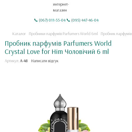
📞 (067) 011-55-04 📞 (095) 447-46-04
Каталог
Пробники парфумiв Parfumers World 6ml
Пробник парфумів 
Пробник парфумів Parfumers World
Crystal Love for Him Чоловічий 6 ml
Артикул:
А-48
Написати відгук