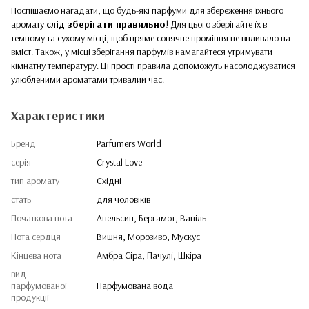
Поспішаємо нагадати, що будь-які парфуми для збереження їхнього
аромату
слід зберігати правильно
! Для цього зберігайте їх в
темному та сухому місці, щоб пряме сонячне проміння не впливало на
вміст. Також, у місці зберігання парфумів намагайтеся утримувати
кімнатну температуру. Ці прості правила допоможуть насолоджуватися
улюбленими ароматами тривалий час.
Характеристики
Бренд
Parfumers World
серія
Crystal Love
тип аромату
Східні
стать
для чоловіків
Початкова нота
Апельсин, Бергамот, Ваніль
Нота сердця
Вишня, Морозиво, Мускус
Кінцева нота
Амбра Сіра, Пачулі, Шкіра
вид
парфумованої
Парфумована вода
продукції