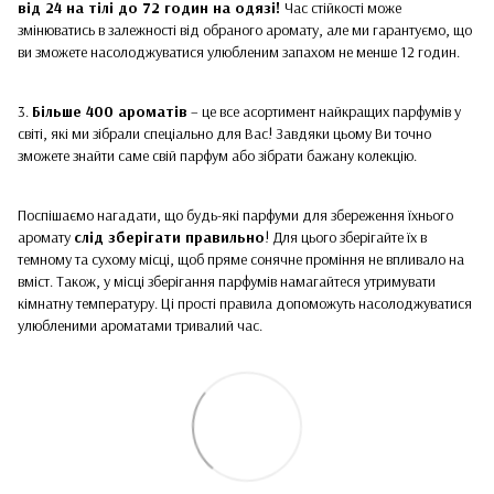
від 24 на тілі до 72 годин на одязі!
Час стійкості може
змінюватись в залежності від обраного аромату, але ми гарантуємо, що
ви зможете насолоджуватися улюбленим запахом не менше 12 годин.
3.
Більше 400 ароматів
– це все асортимент найкращих парфумів у
світі, які ми зібрали спеціально для Вас! Завдяки цьому Ви точно
зможете знайти саме свій парфум або зібрати бажану колекцію.
Поспішаємо нагадати, що будь-які парфуми для збереження їхнього
аромату
слід зберігати правильно
! Для цього зберігайте їх в
темному та сухому місці, щоб пряме сонячне проміння не впливало на
вміст. Також, у місці зберігання парфумів намагайтеся утримувати
кімнатну температуру. Ці прості правила допоможуть насолоджуватися
улюбленими ароматами тривалий час.