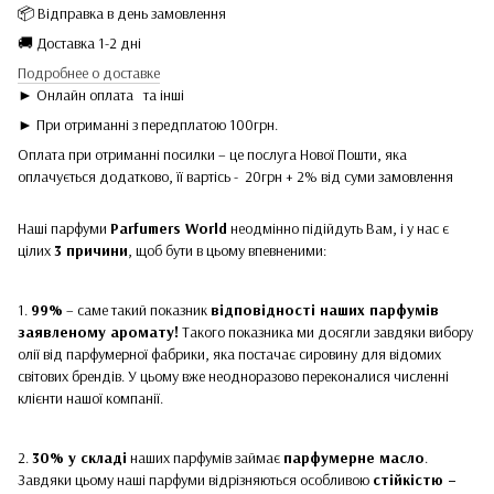
📦 Відправка в день замовлення
🚚 Доставка 1-2 дні
Подробнее о доставке
► Онлайн оплата
та інші
► При отриманні з передплатою 100грн.
Оплата при отриманні посилки – це послуга Нової Пошти, яка
оплачується додатково, її вартісь - 20грн + 2% від суми замовлення
Наші парфуми
Parfumers World
неодмінно підійдуть Вам, і у нас є
цілих
3 причини
, щоб бути в цьому впевненими:
1.
99%
– саме такий показник
відповідності наших парфумів
заявленому аромату!
Такого показника ми досягли завдяки вибору
олії від парфумерної фабрики, яка постачає сировину для відомих
світових брендів. У цьому вже неодноразово переконалися численні
клієнти нашої компанії.
2.
30% у складі
наших парфумів займає
парфумерне масло
.
Завдяки цьому наші парфуми відрізняються особливою
стійкістю –