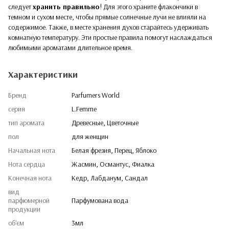
следует
хранить правильно
! Для этого храните флакончики в
темном и сухом месте, чтобы прямые солнечные лучи не влияли на
содержимое. Также, в месте хранения духов старайтесь удерживать
комнатную температуру. Эти простые правила помогут наслаждаться
любимыми ароматами длительное время.
Характеристики
Бренд
Parfumers World
серия
L.Femme
тип аромата
Древесные, Цветочные
пол
для женщин
Начальная нота
Белая фрезия, Перец, Яблоко
Нота сердца
Жасмин, Османтус, Фиалка
Конечная нота
Кедр, Лабданум, Сандал
вид
парфюмерной
Парфумована вода
продукции
об'єм
3мл