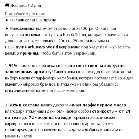
🚚 Доставка 1-2 дня
Подробнее о доставке
► Онлайн оплата
и другие
► Наложенным платежом с предоплатой 100грн. Оплата при
получении посылки – это услуга Новой Почты, которая оплачивается
дополнительно, ее стоимость 20грн + 2% от суммы заказа.
Наши духи
Parfumers World
непременно подойдут Вам, и у нас есть
целых
3 причины
, чтобы быть в этом уверенными:
1.
99%
– именно такой показатель
соответствия наших духов
заявленному аромату
! Такого показателя мы достигли благодаря
выбору масла от парфюмерной фабрики, которая поставляет сырье для
именитых мировых брендов. В этом уже не один раз убедились
многочисленные
клиенты
нашей компании.
2.
30%
в составе
наших духов
занимает
парфюмерное масло
.
Благодаря этому наши духи отличаются особой
стойкость – от 24
на теле до 72 часов на одежде!
Время стойкости может
варьироваться в зависимости от выбранного аромата, но мы
гарантируем, что вы сможете наслаждаться любимым запахом не
менее 12 часов.