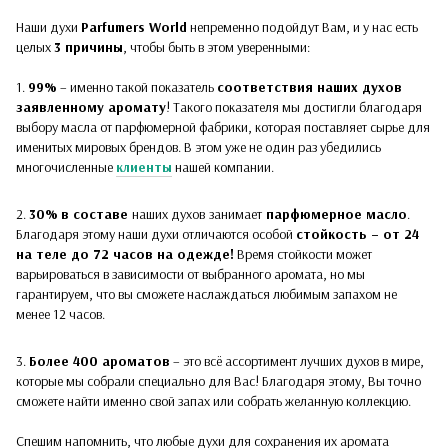
Наши духи
Parfumers World
непременно подойдут Вам, и у нас есть
целых
3 причины
, чтобы быть в этом уверенными:
1.
99%
– именно такой показатель
соответствия наших духов
заявленному аромату
! Такого показателя мы достигли благодаря
выбору масла от парфюмерной фабрики, которая поставляет сырье для
именитых мировых брендов. В этом уже не один раз убедились
многочисленные
клиенты
нашей компании.
2.
30%
в составе
наших духов
занимает
парфюмерное масло
.
Благодаря этому наши духи отличаются особой
стойкость – от 24
на теле до 72 часов на одежде!
Время стойкости может
варьироваться в зависимости от выбранного аромата, но мы
гарантируем, что вы сможете наслаждаться любимым запахом не
менее 12 часов.
3.
Более 400 ароматов
– это всё ассортимент лучших духов в мире,
которые мы собрали специально для Вас! Благодаря этому, Вы точно
сможете найти именно свой запах или собрать желанную коллекцию.
Спешим напомнить, что любые духи для сохранения их аромата