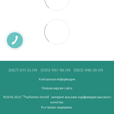
(067) 011-55-04
(095) 447-46-04
(063) 446-56-04
Контактная информация
Полная версия сайта
©2018-2025 ™Parfumers World - интернет-магазин парфюмерии высокого
качества.
Все права защищены.