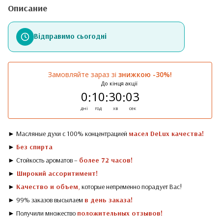
Описание
Відправимо сьогодні
Замовляйте зараз зі
знижкою -30%!
До кінця акції
0
10
30
03
:
:
:
дні
год
хв
сек
► Масляные духи с 100% концентрацией
масел DeLux качества!
►
Без спирта
► Стойкость ароматов –
более 72 часов!
►
Широкий ассоритимент!
►
Качество и объем
,
которые непременно порадует Вас!
► 99% заказов высылаем
в день заказа!
► Получили множество
положительных отзывов!