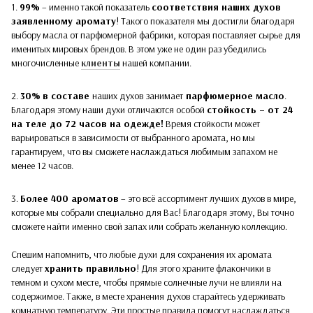
1.
99%
– именно такой показатель
соответствия наших духов
заявленному аромату
! Такого показателя мы достигли благодаря
выбору масла от парфюмерной фабрики, которая поставляет сырье для
именитых мировых брендов. В этом уже не один раз убедились
многочисленные
клиенты
нашей компании.
2.
30%
в составе
наших духов
занимает
парфюмерное масло
.
Благодаря этому наши духи отличаются особой
стойкость – от 24
на теле до 72 часов на одежде!
Время стойкости может
варьироваться в зависимости от выбранного аромата, но мы
гарантируем, что вы сможете наслаждаться любимым запахом не
менее 12 часов.
3.
Более 400 ароматов
– это всё ассортимент лучших духов в мире,
которые мы собрали специально для Вас! Благодаря этому, Вы точно
сможете найти именно свой запах или собрать желанную коллекцию.
Спешим напомнить, что любые духи для сохранения их аромата
следует
хранить правильно
! Для этого храните флакончики в
темном и сухом месте, чтобы прямые солнечные лучи не влияли на
содержимое. Также, в месте хранения духов старайтесь удерживать
комнатную температуру. Эти простые правила помогут наслаждаться