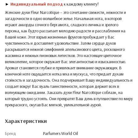
►
Индивидуальный подход
к каждому клиенту!
Женские духи Fleur Narcotique – это сочетание свежести, нежности и
загадочности в одно волшебное зелье. Начальная нота, в которой
играют аккорды сочного бергамота, сладкого личика и зрелого
персика, как будто рассыпает мелодию радости и расслабления на
Вашей коже. Этот взрыв жизненных фруктов пробуждает у Вас
чувственность и доставляет удовольствие. Затем сердце духов
раскрывается нежной симфонией апельсинового цвета, роскошного
жасмина и нежных пионовых лепестков. Это настоящее цветочное
великолепие, которое окружает Вас элегантностью и изысканностью.
Аромат становится глубже и привлекает внимание окружающих. В
конечной ноте ощущается нотка мха и мускуса, что придает духам
стойкость и загадочность. Она подчеркивает Вашу индивидуальность и
создает вокруг Вас вуаль таинственности, которая держит всех в
волнующем ожидании. Заказать духи Fleur Narcotique соблазн, на
который трудно устоять. Они превратят Ваш день в путешествие по миру
прекрасного, окутав Вас мягкой, увлекательной аурой.
Характеристики
Бренд
Parfumers World Oil