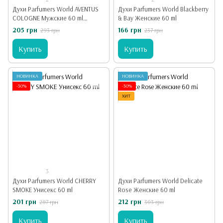
Духи Parfumers World AVENTUS
Духи Parfumers World Blackberry
COLOGNE Мужские 60 ml
& Bay Женские 60 ml
Авентус Колонь
205 грн
166 грн
293 грн
237 грн
Купить
Купить
НОВИНКА
НОВИНКА
-30%
-30%
ХИТ
3
Духи Parfumers World CHERRY
Духи Parfumers World Delicate
SMOKE Унисекс 60 ml
Rose Женские 60 ml
201 грн
212 грн
287 грн
303 грн
Купить
Купить