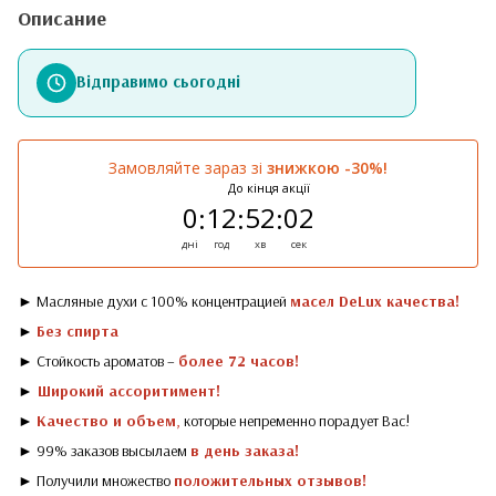
Описание
Відправимо сьогодні
Замовляйте зараз зі
знижкою -30%!
До кінця акції
0
12
52
02
:
:
:
дні
год
хв
сек
► Масляные духи с 100% концентрацией
масел DeLux качества!
►
Без спирта
► Стойкость ароматов –
более 72 часов!
►
Широкий ассоритимент!
►
Качество и объем
,
которые непременно порадует Вас!
► 99% заказов высылаем
в день заказа!
► Получили множество
положительных отзывов!