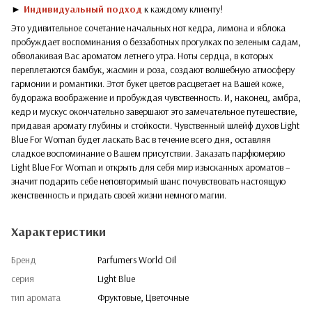
►
Индивидуальный подход
к каждому клиенту!
Это удивительное сочетание начальных нот кедра, лимона и яблока
пробуждает воспоминания о беззаботных прогулках по зеленым садам,
обволакивая Вас ароматом летнего утра. Ноты сердца, в которых
переплетаются бамбук, жасмин и роза, создают волшебную атмосферу
гармонии и романтики. Этот букет цветов расцветает на Вашей коже,
будоража воображение и пробуждая чувственность. И, наконец, амбра,
кедр и мускус окончательно завершают это замечательное путешествие,
придавая аромату глубины и стойкости. Чувственный шлейф духов Light
Blue For Woman будет ласкать Вас в течение всего дня, оставляя
сладкое воспоминание о Вашем присутствии. Заказать парфюмерию
Light Blue For Woman и открыть для себя мир изысканных ароматов –
значит подарить себе неповторимый шанс почувствовать настоящую
женственность и придать своей жизни немного магии.
Характеристики
Бренд
Parfumers World Oil
серия
Light Blue
тип аромата
Фруктовые, Цветочные