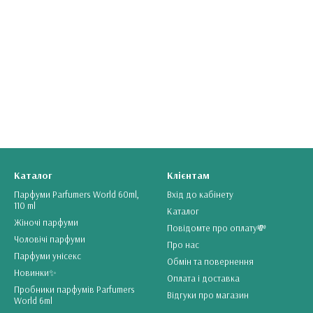
Каталог
Клієнтам
Парфуми Parfumers World 60ml,
Вхід до кабінету
110 ml
Каталог
Жіночі парфуми
Повідомте про оплату💸
Чоловічі парфуми
Про нас
Парфуми унісекс
Обмін та повернення
Новинки✨
Оплата і доставка
Пробники парфумiв Parfumers
Відгуки про магазин
World 6ml