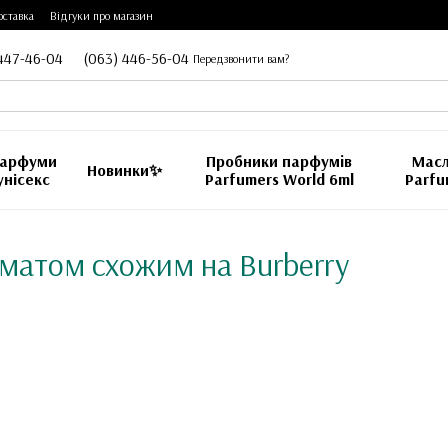
оставка
Відгуки про магазин
447-46-04
(063) 446-56-04
Передзвонити вам?
арфуми
Пробники парфумiв
Масл
Новинки✨
унісекс
Parfumers World 6ml
Parfu
оматом схожим на Burberry