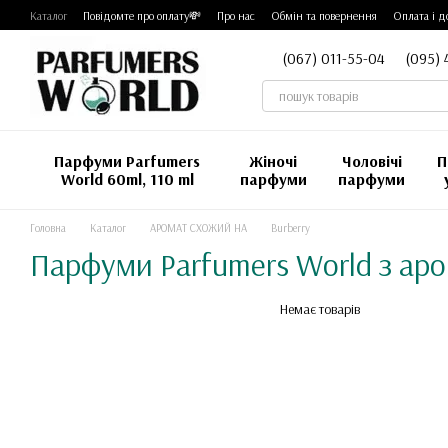
Перейти до основного контенту
Каталог
Повідомте про оплату💸
Про нас
Обмін та повернення
Оплата і д
(067) 011-55-04
(095) 
Парфуми Parfumers
Жіночі
Чоловічі
П
World 60ml, 110 ml
парфуми
парфуми
Головна
Каталог
АРОМАТ СХОЖИЙ НА
Burberry
Парфуми Parfumers World з ар
Немає товарів