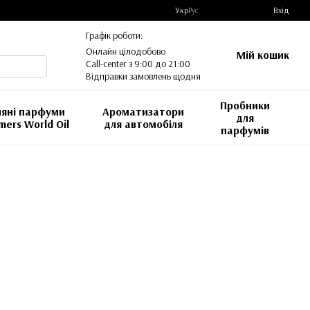
Укр
Рус
Вхід
Графік роботи:
Онлайн цілодобово
Мій кошик
Call-center з 9:00 до 21:00
Відправки замовлень щодня
Пробники
яні парфуми
Ароматизатори
для
mers World Oil
для автомобіля
парфумів