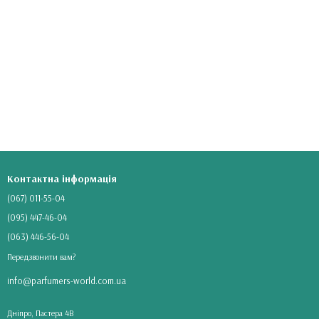
Контактна інформація
(067) 011-55-04
(095) 447-46-04
(063) 446-56-04
Передзвонити вам?
info@parfumers-world.com.ua
Днiпрo, Пастера 4В