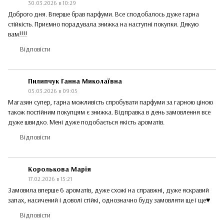
30.03.2026 в 10:29
Доброго дня. Вперше брав парфуми. Все сподобалось дуже гарна
стійкість. Приємно порадувала знижка на наступні покупки. Дякую
вам!!!!
Відповісти
Пилипчук Ганна Миколаївна
05.03.2026 в 09:05
Магазин супер, гарна можливість спробувати парфуми за гарною ціною
також постійним покупцям є знижка. Відправка в день замовлення все
дуже швидко. Мені дуже подобається якість ароматів.
Відповісти
Королькова Марія
17.02.2026 в 15:21
Замовила вперше 6 ароматів, дуже схожі на справжні, дуже яскравий
запах, насичений і доволі стійкі, однозначно буду замовляти ще і ще♥️
Відповісти