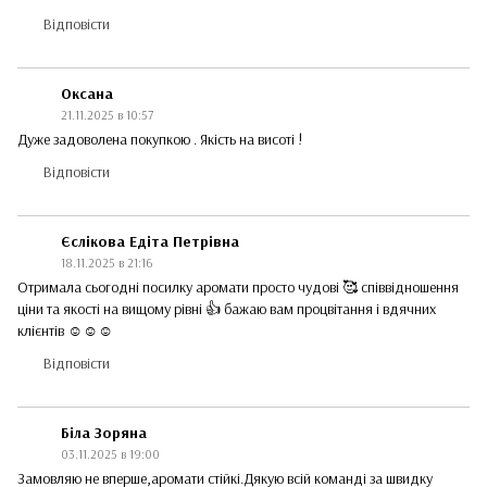
Відповісти
Оксана
21.11.2025 в 10:57
Дуже задоволена покупкою . Якість на висоті !
Відповісти
Єслікова Едіта Петрівна
18.11.2025 в 21:16
Отримала сьогодні посилку аромати просто чудові 🥰 співвідношення
ціни та якості на вищому рівні 👍 бажаю вам процвітання і вдячних
клієнтів ☺️☺️☺️
Відповісти
Біла Зоряна
03.11.2025 в 19:00
Замовляю не вперше,аромати стійкі.Дякую всій команді за швидку