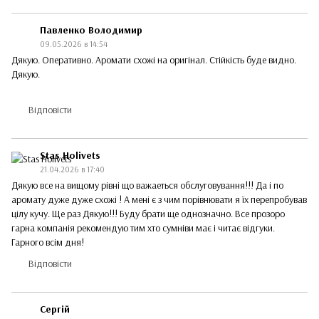
Павленко Володимир
09.05.2026 в 14:54
Дякую. Оперативно. Аромати схожі на оригінал. Стійкість буде видно.
Дякую.
Відповісти
Stas Holivets
21.04.2026 в 17:40
Дякую все на вищому рівні що важаеться обслуговування!!! Да і по
аромату дуже дуже схожі ! А мені є з чим порівнювати я їх перепробував
цілу кучу. Ще раз Дякую!!! Буду брати ще однозначно. Все прозоро
гарна компанія рекомендую тим хто сумніви має і читає відгуки.
Гарного всім дня!
Відповісти
Сергій