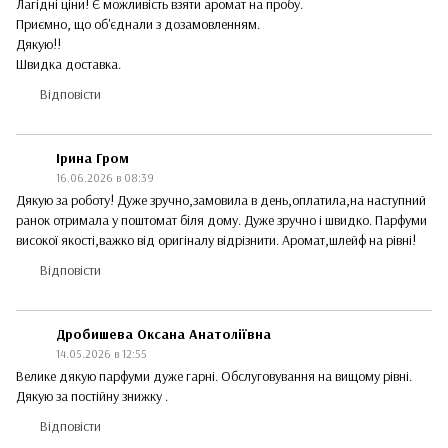
Лагідні ціни! Є можливість взяти аромат на пробу.
Приємно, що об'єднали з дозамовленням.
Дякую!!
Швидка доставка.
Відповісти
Ірина Гром
16.06.2026 в 08:39
Дякую за роботу! Дуже зручно,замовила в день,оплатила,на наступний
ранок отримала у поштомат біля дому. Дуже зручно і швидко. Парфуми
високої якості,важко від оригіналу відрізнити. Аромат,шлейф на рівні!
Відповісти
Дробишева Оксана Анатоліївна
14.05.2026 в 12:55
Велике дякую парфуми дуже гарні. Обслуговування на вищому рівні.
Дякую за постійну знижку .
Відповісти