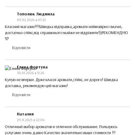
Тополюк Людмила
09.02.2026 в 07:25
Класний магазин!!!!Швидка відправка,аромати неймовірно смачні,
достатньо стійкі,від справжнього майже не відрізнити!))РЕКОМЕНДУЮ
🩷
Відповісти
Елена Фортуна
30.01.2026 в 11:26
Купую не вперше. Дуже класні аромати,стійкі, не дорого! Швидка
доставка, рекомендую цей магазин!
Відповісти
Наталия
29.11.2025 в 22:04
Отличный выбор ароматов и отличное обслуживание. Пользуюсь
услугами очень давно Качество значительно выше стоимости !!!