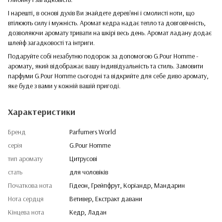
І нарешті, в основі духів Ви знайдете дерев'яні і смолисті ноти, що
втілюють силу і мужність. Аромат кедра надає тепло та довговічність,
дозволяючи аромату тривати на шкірі весь день. Аромат ладану додає
шлейф загадковості та інтриги.
Подаруйте собі незабутню подорож за допомогою G.Pour Homme -
аромату, який відображає вашу індивідуальність та стиль. Замовити
парфуми G.Pour Homme сьогодні та відкрийте для себе диво аромату,
яке буде з вами у кожній вашій пригоді.
Характеристики
Бренд
Parfumers World
серія
G.Pour Homme
тип аромату
Цитрусові
стать
для чоловіків
Початкова нота
Гідеон, Грейпфрут, Коріандр, Мандарин
Нота сердця
Ветивер, Екстракт давани
Кінцева нота
Кедр, Ладан