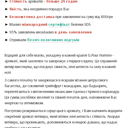
►
Стійкість
ароматів –
більше 24 годин
►
Якість
, яка неодмінно порадує Вас
►
Безкоштовна доставка
при замовленні на суму від 800грн
► Маємо
міжнародний
сертифікат
безпеки SDS
► 95% замовлень висилаємо
в день замовлення
► Отримали
безліч позитивних відгуків
Відкрий для себе магію, укладену в кожній краплі G.Pour Homme -
ароматі, який захоплює та заворожує з першого вдиху. Це справжній
витвір мистецтва, що поєднує свіжість, елегантність та силу в кожній
ноті.
З самого початку ти занурюєшся в яскраве вітання цитрусового
багатства, де соковитий грейпфрут і мандарин, що бадьорить,
переплітаються з витонченими нюансами гідеона і пряного коріандру.
Ця суміш уособлює веселий та свіжий початок дня, наповнюючи Вас
енергією та оптимізмом.
Поступово розкривається серце цього аромату, і Вам належить відкрити
секретний аромат ветівера, який втілює елегантність і стійкість. Акорди
ветівера, що проникають, доповнюються есенцією давана, що надає
глибину і загадковість.