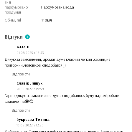
вид
парфумованої
Парфумована вода
продукції
Об'єм, ml
110мл
Відгуки
3
Алла П.
01.08.2025 в 16:53
Дякую за замовлення, аромат дуже класний легкий ,свіжий,не
приторний,чоловікові сподобався ))
Відповісти
Славік Лящук
20.10.2022 в 19:59
Гарно дякую за замовлення дуже сподобалось,буду надалі робити
замовлення😁😊
Відповісти
Букрєєва Тетяна
13.09.2022 в 12:20
Доброго дня. Отримала парфуми дуже швидко, дякую. Аромат супер,