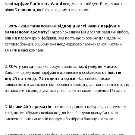
Наші парфуми
Parfumers World
неодмінно підійдуть Вам, і у нас є
цілих
3 причини
, щоб бути в цьому впевненими:
1.
99%
– саме такий показник
відповідності наших парфумів
заявленому аромату!
Такого показника ми досягли завдяки вибору
олії від парфумерної фабрики, яка постачає сировину для відомих
світових брендів. У цьому вже неодноразово переконалися численні
клієнти нашої компанії.
2.
30% у складі
наших парфумів займає
парфумерне масло
.
Завдяки цьому наші парфуми відрізняються особливою
стійкістю –
від 24 на тілі до 72 годин на одязі!
Час стійкості може
змінюватись в залежності від обраного аромату, але ми гарантуємо, що
ви зможете насолоджуватися улюбленим запахом не менше 12 годин.
3.
Більше 400 ароматів
– це все асортимент найкращих парфумів у
світі, які ми зібрали спеціально для Вас! Завдяки цьому Ви точно
зможете знайти саме свій парфум або зібрати бажану колекцію.
Поспішаємо нагадати, що будь-які парфуми для збереження їхнього