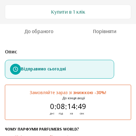
Купити в 1 клік
До обраного
Порівняти
Опис
Відправимо сьогодні
Замовляйте зараз зі
знижкою -30%!
До кінця акції
0
08
14
49
:
:
:
дні
год
хв
сек
ЧОМУ ПАРФУМИ PARFUMERS WORLD?