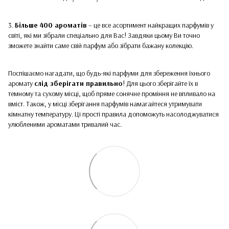
3.
Більше 400 ароматів
– це все асортимент найкращих парфумів у
світі, які ми зібрали спеціально для Вас! Завдяки цьому Ви точно
зможете знайти саме свій парфум або зібрати бажану колекцію.
Поспішаємо нагадати, що будь-які парфуми для збереження їхнього
аромату
слід зберігати правильно
! Для цього зберігайте їх в
темному та сухому місці, щоб пряме сонячне проміння не впливало на
вміст. Також, у місці зберігання парфумів намагайтеся утримувати
кімнатну температуру. Ці прості правила допоможуть насолоджуватися
улюбленими ароматами тривалий час.