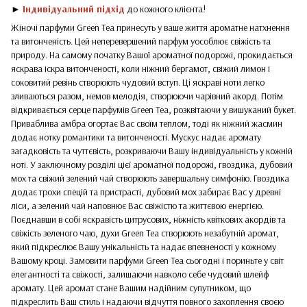
►
Індивідуальний підхід
до кожного клієнта!
Жіночі парфуми Green Tea принесуть у ваше життя ароматне натхнення
та витонченість. Цей неперевершений парфум уособлює свіжість та
природу. На самому початку Вашої ароматної подорожі, прокидається
яскрава іскра витонченості, коли ніжний бергамот, свіжий лимон і
соковитий ревінь створюють чудовий вступ. Ці яскраві ноти легко
зливаються разом, немов мелодія, створюючи чарівний акорд. Потім
відкривається серце парфумів Green Tea, розквітаючи у вишуканий букет.
Приваблива амбра огортає Вас своїм теплом, тоді як ніжний жасмин
додає нотку романтики та витонченості. Мускус надає аромату
загадковість та чуттєвість, розкриваючи Вашу індивідуальність у кожній
ноті. У заключному розділі цієї ароматної подорожі, гвоздика, дубовий
мох та свіжий зелений чай створюють завершальну симфонію. Гвоздика
додає трохи спецій та пристрасті, дубовий мох забирає Вас у древні
ліси, а зелений чай наповнює Вас свіжістю та життєвою енергією.
Поєднавши в собі яскравість цитрусових, ніжність квіткових акордів та
свіжість зеленого чаю, духи Green Tea створюють незабутній аромат,
який підкреслює Вашу унікальність та надає впевненості у кожному
Вашому кроці. Замовити парфуми Green Tea сьогодні і пориньте у світ
елегантності та свіжості, залишаючи навколо себе чудовий шлейф
аромату. Цей аромат стане Вашим надійним супутником, що
підкреслить Ваш стиль і надаючи відчуття повного захоплення своєю