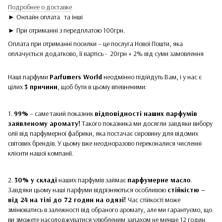
Подробнее о доставке
► Онлайн оплата
та інші
► При отриманні з передплатою 100грн.
Оплата при отриманні посилки – це послуга Нової Пошти, яка
оплачується додатково, її вартісь - 20грн + 2% від суми замовлення
Наші парфуми
Parfumers World
неодмінно підійдуть Вам, і у нас є
цілих
3 причини
, щоб бути в цьому впевненими:
1.
99%
– саме такий показник
відповідності наших парфумів
заявленому аромату!
Такого показника ми досягли завдяки вибору
олії від парфумерної фабрики, яка постачає сировину для відомих
світових брендів. У цьому вже неодноразово переконалися численні
клієнти нашої компанії.
2.
30% у складі
наших парфумів займає
парфумерне масло
.
Завдяки цьому наші парфуми відрізняються особливою
стійкістю –
від 24 на тілі до 72 годин на одязі!
Час стійкості може
змінюватись в залежності від обраного аромату, але ми гарантуємо, що
ви зможете насолоджуватися улюбленим запахом не менше 12 годин.