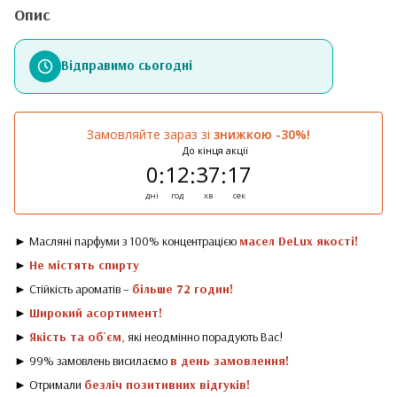
Опис
Відправимо сьогодні
Замовляйте зараз зі
знижкою -30%!
До кінця акції
0
12
37
17
:
:
:
дні
год
хв
сек
► Масляні парфуми з 100% концентрацією
масел DeLux якості!
►
Не містять спирту
► Стійкість ароматів –
більше 72 годин!
►
Широкий асортимент!
►
Якість та об`єм
,
які неодмінно порадують Вас!
► 99% замовлень висилаємо
в день замовлення!
► Отримали
безліч позитивних відгуків!