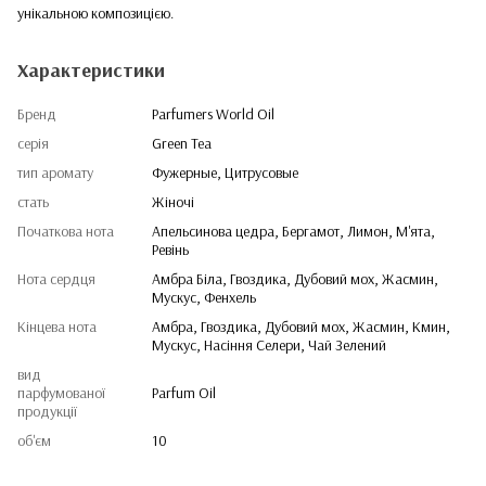
унікальною композицією.
Характеристики
Бренд
Parfumers World Oil
серія
Green Tea
тип аромату
Фужерные, Цитрусовые
стать
Жіночі
Початкова нота
Апельсинова цедра, Бергамот, Лимон, М'ята,
Ревінь
Нота сердця
Амбра Біла, Гвоздика, Дубовий мох, Жасмин,
Мускус, Фенхель
Кінцева нота
Амбра, Гвоздика, Дубовий мох, Жасмин, Кмин,
Мускус, Насіння Селери, Чай Зелений
вид
парфумованої
Parfum Oil
продукції
об'єм
10