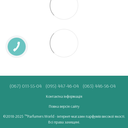
(067) 011-55-04
(095) 447-46-04
(063) 446-56-04
Контактна інформація
Повна версія сайту
©2018-2025 ™Parfumers World - інтернет-магазин парфумів високої якості.
Всі права захищені.