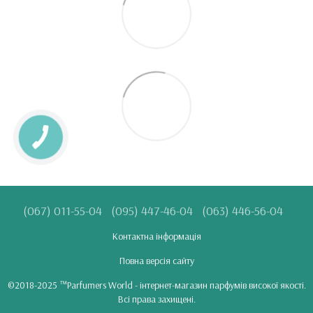
(067) 011-55-04
(095) 447-46-04
(063) 446-56-04
Контактна інформація
Повна версія сайту
©2018-2025 ™Parfumers World - інтернет-магазин парфумів високої якості.
Всі права захищені.