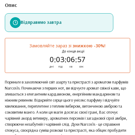
Опис
Відправимо завтра
Замовляйте зараз зі
знижкою -30%!
До кінця акції
0
03
06
57
:
:
:
дні
год
хв
сек
Пориньте в захоплюючий світ азарту та пристрасті з ароматом парфумів
Narcos'is. Починаючи з перших нот, ви відчуєте аромат свіжої кави, що
зливається з елегантним кардамоном, енергійним мандарином та
ніжним ревенем. Відкрийте серце цього унісекс парфуму і відчуйте
хвилювання, переплетене з теплим імбиром, витонченою амброю та
соковитим манго. А коли ця магія досягає своєї грані, Вас оточує
чарівний акорд ветиверу, ароматних персиків і загадкової сірої амбри,
створюючи незабутній і чарівний слід. Духи Narcos'is - це справжня
спокуса, своєрідна суміш розкоші та пристрасті, яка обіцяє пробудити