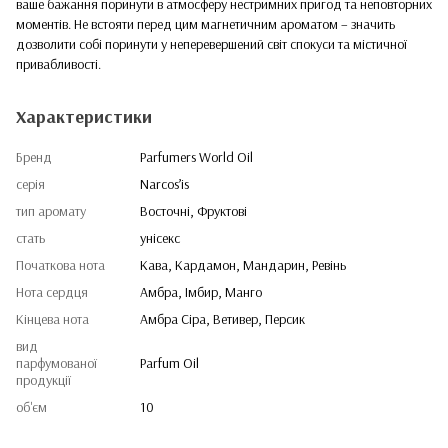
ваше бажання поринути в атмосферу нестримних пригод та неповторних
моментів. Не встояти перед цим магнетичним ароматом – значить
дозволити собі поринути у неперевершений світ спокуси та містичної
привабливості.
Характеристики
Бренд
Parfumers World Oil
серія
Narcos’is
тип аромату
Восточні, Фруктові
стать
унісекс
Початкова нота
Кава, Кардамон, Мандарин, Ревінь
Нота сердця
Амбра, Імбир, Манго
Кінцева нота
Амбра Сіра, Ветивер, Персик
вид
парфумованої
Parfum Oil
продукції
об'єм
10