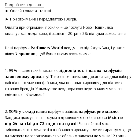
Подробнее о доставке
► Онлайн оплата
та інші
► При отриманні з передплатою 100грн.
Оплата при отриманні посилки – це послуга Нової Пошти, яка
оплачується додатково, її вартісь - 20грн + 2% від суми замовлення
Наші парфуми
Parfumers World
неодмінно підійдуть Вам, і у нас є
цілих
3 причини
, щоб бути в цьому впевненими:
1.
99%
– саме такий показник
відповідності наших парфумів
заявленому аромату!
Такого показника ми досягли завдяки вибору
олії від парфумерної фабрики, яка постачає сировину для відомих
світових брендів. У цьому вже неодноразово переконалися численні
клієнти нашої компанії.
2.
30% у складі
наших парфумів займає
парфумерне масло
.
Завдяки цьому наші парфуми відрізняються особливою
стійкістю –
від 24 на тілі до 72 годин на одязі!
Час стійкості може
змінюватись в залежності від обраного аромату, але ми гарантуємо, що
ви зможете насолоджуватися улюбленим запахом не менше 12 годин.