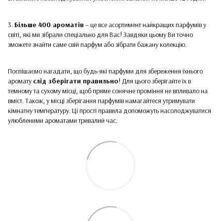
3.
Більше 400 ароматів
– це все асортимент найкращих парфумів у
світі, які ми зібрали спеціально для Вас! Завдяки цьому Ви точно
зможете знайти саме свій парфум або зібрати бажану колекцію.
Поспішаємо нагадати, що будь-які парфуми для збереження їхнього
аромату
слід зберігати правильно
! Для цього зберігайте їх в
темному та сухому місці, щоб пряме сонячне проміння не впливало на
вміст. Також, у місці зберігання парфумів намагайтеся утримувати
кімнатну температуру. Ці прості правила допоможуть насолоджуватися
улюбленими ароматами тривалий час.