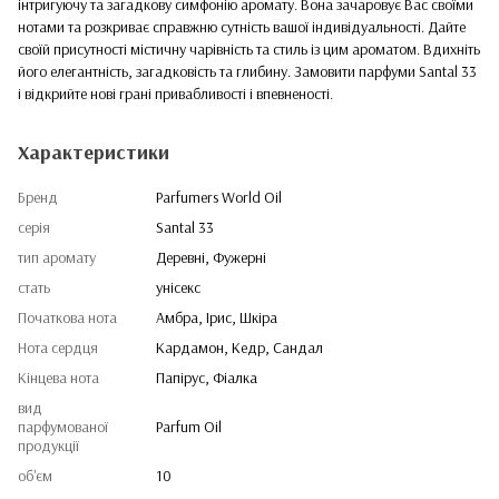
інтригуючу та загадкову симфонію аромату. Вона зачаровує Вас своїми
нотами та розкриває справжню сутність вашої індивідуальності. Дайте
своїй присутності містичну чарівність та стиль із цим ароматом. Вдихніть
його елегантність, загадковість та глибину. Замовити парфуми Santal 33
і відкрийте нові грані привабливості і впевненості.
Характеристики
Бренд
Parfumers World Oil
серія
Santal 33
тип аромату
Деревні, Фужерні
стать
унісекс
Початкова нота
Амбра, Ірис, Шкіра
Нота сердця
Кардамон, Кедр, Сандал
Кінцева нота
Папірус, Фіалка
вид
парфумованої
Parfum Oil
продукції
об'єм
10