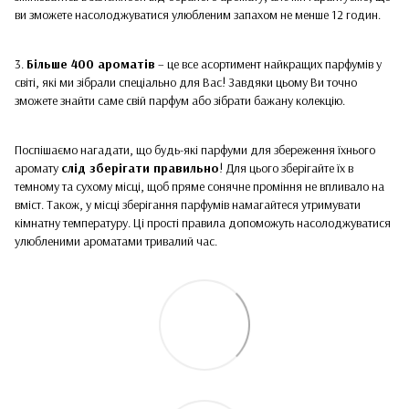
ви зможете насолоджуватися улюбленим запахом не менше 12 годин.
3.
Більше 400 ароматів
– це все асортимент найкращих парфумів у
світі, які ми зібрали спеціально для Вас! Завдяки цьому Ви точно
зможете знайти саме свій парфум або зібрати бажану колекцію.
Поспішаємо нагадати, що будь-які парфуми для збереження їхнього
аромату
слід зберігати правильно
! Для цього зберігайте їх в
темному та сухому місці, щоб пряме сонячне проміння не впливало на
вміст. Також, у місці зберігання парфумів намагайтеся утримувати
кімнатну температуру. Ці прості правила допоможуть насолоджуватися
улюбленими ароматами тривалий час.