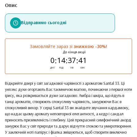
Опис
Відправимо сьогодні
Замовляйте зараз зі
знижкою -30%!
До кінця акції
0
14
37
41
:
:
:
дні
год
хв
сек
Відкрийте двері у світ загадкової чарівності з ароматом Santal 33. Ці
унісекс духи огортають Вас таємничою магією, починаючи з першої ноти
ірису, яка розкривається дуже загадково. Амбра і шкіра, що йдуть в
танці ароматів, створюють спокусливу чарівність, занурюючи Вас в
спокусливий вихор. У серці Santal 33 ви знайдете звучання кардамону,
що надає цьому аромату неповторної елегантності, а кедр і сандал
приносять приземленість і глибину. Цей прекрасний симфонічний акорд
занурює Вас у світ природи та дарує відчуття спокою та умиротворення.
У заключній ноті папірус і фіалка змішуються, щоб створити виключно