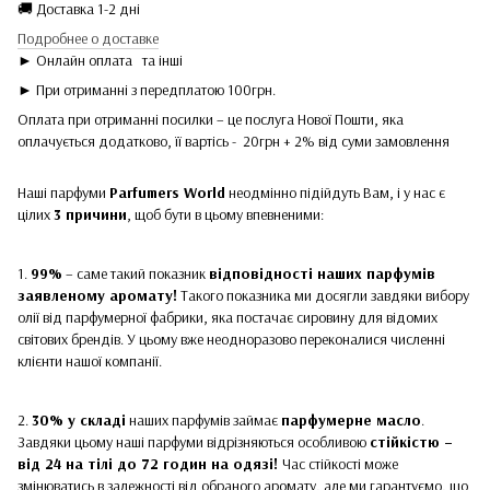
🚚 Доставка 1-2 дні
Подробнее о доставке
► Онлайн оплата
та інші
► При отриманні з передплатою 100грн.
Оплата при отриманні посилки – це послуга Нової Пошти, яка
оплачується додатково, її вартісь - 20грн + 2% від суми замовлення
Наші парфуми
Parfumers World
неодмінно підійдуть Вам, і у нас є
цілих
3 причини
, щоб бути в цьому впевненими:
1.
99%
– саме такий показник
відповідності наших парфумів
заявленому аромату!
Такого показника ми досягли завдяки вибору
олії від парфумерної фабрики, яка постачає сировину для відомих
світових брендів. У цьому вже неодноразово переконалися численні
клієнти нашої компанії.
2.
30% у складі
наших парфумів займає
парфумерне масло
.
Завдяки цьому наші парфуми відрізняються особливою
стійкістю –
від 24 на тілі до 72 годин на одязі!
Час стійкості може
змінюватись в залежності від обраного аромату, але ми гарантуємо, що