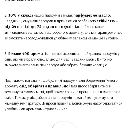
2.
30% у складі
наших парфумів займає
парфумерне масло
.
Завдяки цьому наші парфуми відрізняються особливою
стійкістю –
від 24 на тілі до 72 годин на одязі!
Час стійкості може
змінюватись в залежності від обраного аромату, але ми гарантуємо, що
ви зможете насолоджуватися улюбленим запахом не менше 12 годин.
3.
Більше 400 ароматів
– це все асортимент найкращих парфумів у
світі, які ми зібрали спеціально для Вас! Завдяки цьому Ви точно
зможете знайти саме свій парфум або зібрати бажану колекцію.
Поспішаємо нагадати, що будь-які парфуми для збереження їхнього
аромату
слід зберігати правильно
! Для цього зберігайте їх в
темному та сухому місці, щоб пряме сонячне проміння не впливало на
вміст. Також, у місці зберігання парфумів намагайтеся утримувати
кімнатну температуру. Ці прості правила допоможуть насолоджуватися
улюбленими ароматами тривалий час.