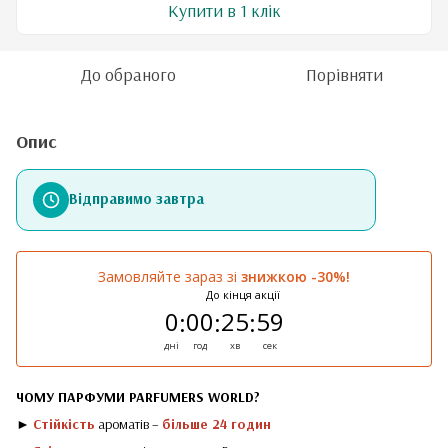
Купити в 1 клік
До обраного
Порівняти
Опис
Відправимо завтра
Замовляйте зараз зі
знижкою -30%!
До кінця акції
0
00
25
59
:
:
:
дні
год
хв
сек
ЧОМУ ПАРФУМИ PARFUMERS WORLD?
►
Стійкість
ароматів –
більше 24 годин