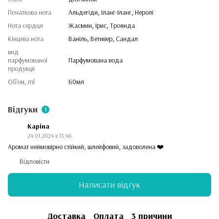
Початкова нота
Альдегіди, Іланг-Іланг, Неролі
Нота сердця
Жасмин, Ірис, Троянда
Кінцева нота
Ваніль, Ветивер, Сандал
вид
парфумованої
Парфумована вода
продукції
Об'єм, ml
60мл
Відгуки
1
Каріна
24.01.2024 в 13:46
Аромат неймовірно стійкий, шлейфовий, задоволена ❤️
Відповісти
Написати відгук
Доставка
Оплата
3 причини