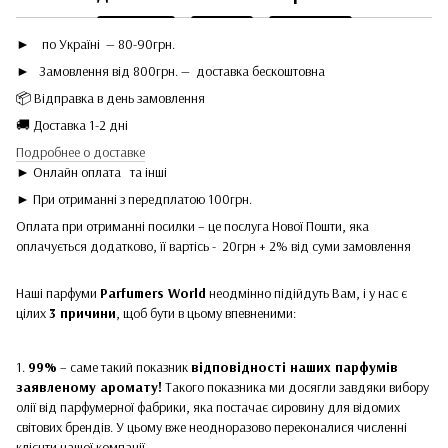
►
по Україні — 80-90грн.
► Замовлення від 800грн. — доставка бескоштовна
📦 Відправка в день замовлення
🚚 Доставка 1-2 дні
Подробнее о доставке
► Онлайн оплата
та інші
► При отриманні з передплатою 100грн.
Оплата при отриманні посилки – це послуга Нової Пошти, яка
оплачується додатково, її вартісь - 20грн + 2% від суми замовлення
Наші парфуми
Parfumers World
неодмінно підійдуть Вам, і у нас є
цілих
3 причини
, щоб бути в цьому впевненими:
1.
99%
– саме такий показник
відповідності наших парфумів
заявленому аромату!
Такого показника ми досягли завдяки вибору
олії від парфумерної фабрики, яка постачає сировину для відомих
світових брендів. У цьому вже неодноразово переконалися численні
клієнти нашої компанії.