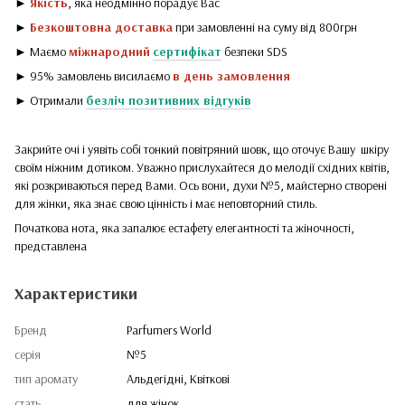
►
Якість
, яка неодмінно порадує Вас
►
Безкоштовна доставка
при замовленні на суму від 800грн
► Маємо
міжнародний
сертифікат
безпеки SDS
► 95% замовлень висилаємо
в день замовлення
► Отримали
безліч позитивних відгуків
Закрийте очі і уявіть собі тонкий повітряний шовк, що оточує Вашу шкіру
своїм ніжним дотиком. Уважно прислухайтеся до мелодії східних квітів,
які розкриваються перед Вами. Ось вони, духи №5, майстерно створені
для жінки, яка знає свою цінність і має неповторний стиль.
Початкова нота, яка запалює естафету елегантності та жіночності,
представлена
Характеристики
Бренд
Parfumers World
серія
№5
тип аромату
Альдегідні, Квіткові
стать
для жінок