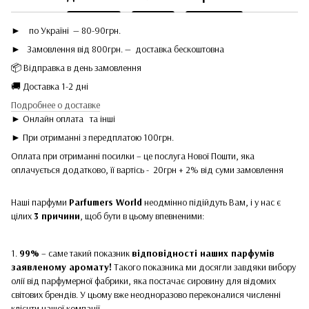
►
по Україні — 80-90грн.
► Замовлення від 800грн. — доставка бескоштовна
📦 Відправка в день замовлення
🚚 Доставка 1-2 дні
Подробнее о доставке
► Онлайн оплата
та інші
► При отриманні з передплатою 100грн.
Оплата при отриманні посилки – це послуга Нової Пошти, яка
оплачується додатково, її вартісь - 20грн + 2% від суми замовлення
Наші парфуми
Parfumers World
неодмінно підійдуть Вам, і у нас є
цілих
3 причини
, щоб бути в цьому впевненими:
1.
99%
– саме такий показник
відповідності наших парфумів
заявленому аромату!
Такого показника ми досягли завдяки вибору
олії від парфумерної фабрики, яка постачає сировину для відомих
світових брендів. У цьому вже неодноразово переконалися численні
клієнти нашої компанії.