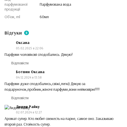
парфумованої
Парфумована вода
продукції
Об'єм, ml
60мл
Відгуки
8
Оксана
05.02.2025 в 22:06
Парфуми чоловікові сподобались. Дякую!
Відповісти
Ботвин Оксана
04.12.2024 в 13:58
Парфуми дуже сподобались,свіжі,легкі) Дякую за
подаруночок,пробник,жіночі парфуми,вони неймовірні!!!!
Відповісти
Лидия Райку
02.07.2024 в 12:27
Аромат супер. Кто любит свежесть на парне, самое оно. Заказываю
второй раз. Стойкость супер.