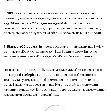
2.
30% у складі
наших парфумів займає
парфумерне масло
.
Завдяки цьому наші парфуми відрізняються особливою
стійкістю –
від 24 на тілі до 72 годин на одязі!
Час стійкості може
змінюватись в залежності від обраного аромату, але ми гарантуємо, що
ви зможете насолоджуватися улюбленим запахом не менше 12 годин.
3.
Більше 400 ароматів
– це все асортимент найкращих парфумів у
світі, які ми зібрали спеціально для Вас! Завдяки цьому Ви точно
зможете знайти саме свій парфум або зібрати бажану колекцію.
Поспішаємо нагадати, що будь-які парфуми для збереження їхнього
аромату
слід зберігати правильно
! Для цього зберігайте їх в
темному та сухому місці, щоб пряме сонячне проміння не впливало на
вміст. Також, у місці зберігання парфумів намагайтеся утримувати
кімнатну температуру. Ці прості правила допоможуть насолоджуватися
улюбленими ароматами тривалий час.