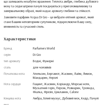
що залишають незабутнє враження. Теплота амбри, глибина дубового
моху та східні штрихи пачулі поєднуються у приголомшливому та
завершальному образі, який надає аромату глибини та стійкості.
Замовити парфуми Acqua Di Gio – це вибрати елітний аромат, який
стане Вашим неповторним супутником, підкреслюючи Вашу силу,
впевненість та сучасний стиль.
Характеристики
Бренд
Parfumers World
серія
Di Gio
тип аромату
Водні, Фужерні
стать
для чоловіків
Початкова нота
Апельсин, Бергамот, Жасмин, Лайм, Лимон,
Мандарин, Неролі
Нота сердця
Гіацинт, Жасмин, Коріандр, Морські ноти,
Мускатний горіх, Персик, Розмарин, Троянда,
Фіалка, Фрезія, Цикламен, Calone
Кінцева нота
Амбра, Білий мускус, Дубовий мох, Кедр, Пачулі
вид