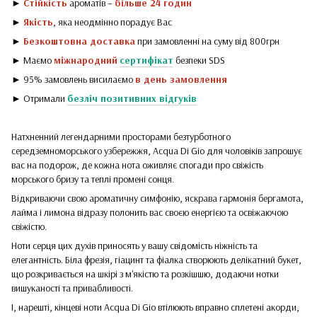
►
Стійкість
ароматів –
більше 24 годин
►
Якість
, яка неодмінно порадує Вас
►
Безкоштовна доставка
при замовленні на суму від 800грн
► Маємо
міжнародний
сертифікат
безпеки SDS
► 95% замовлень висилаємо
в день замовлення
► Отримали
безліч позитивних відгуків
Натхненний легендарними просторами безтурботного
середземноморського узбережжя, Acqua Di Gio для чоловіків запрошує
вас на подорож, де кожна нота оживляє спогади про свіжість
морського бризу та теплі промені сонця.
Відкриваючи свою ароматичну симфонію, яскрава гармонія бергамота,
лайма і лимона відразу полонить вас своєю енергією та освіжаючою
свіжістю.
Ноти серця цих духів приносять у вашу свідомість ніжність та
елегантність. Біла фрезія, гіацинт та фіалка створюють делікатний букет,
що розкривається на шкірі з м'якістю та розкішшю, додаючи нотки
вишуканості та привабливості.
І, нарешті, кінцеві ноти Acqua Di Gio втілюють вправно сплетені акорди,