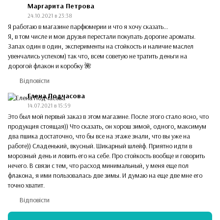
Маргарита Петрова
24.10.2021 в 23:38
Я работаю в магазине парфюмерии и что я хочу сказать...
Я, в том числе и мои друзья перестали покупать дорогие ароматы.
Запах один в один, эксперименты на стойкость и наличие маслел
увенчались успехом) так что, всем советую не тратить деньги на
дорогой флакон и коробку 🌺
Відповісти
Елена Подчасова
14.07.2021 в 15:59
Это был мой первый заказ в этом магазине. После этого стало ясно, что
продукция стоящая)) Что сказать, он хорош зимой, одного, максимум
два пшика достаточно, что бы все на этаже знали, что вы уже на
работе)) Сладенький, вкусный. Шикарный шлейф. Приятно идти в
морозный день и ловить его на себе. Про стойкость вообще и говорить
нечего. В связи с тем, что расход минимальный, у меня еще пол
флакона, я ими пользовалась две зимы. И думаю на еще две мне его
точно хватит.
Відповісти