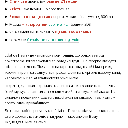
►
Стійкість
ароматів –
більше 24 годин
►
Якість
, яка неодмінно порадує Вас
►
Безкоштовна доставка
при замовленні на суму від 800грн
► Маємо
міжнародний
сертифікат
безпеки SDS
► 95% замовлень висилаємо
в день замовлення
► Отримали
безліч позитивних відгуків
Eclat de Fleurs - це неповторна композиція, що розкривається
початковою нотою соковитої та солодкої груші, що створює відчуття
свіжості та радості. Після чарівна серцева нота, в якій біла фрезія,
жасмин і троянда з'єднуються, розцвітаючи на шкірі в квітковому танці,
наповнюючи Вас елегантністю та жіночністю.
І нарешті, суть цього аромату виявляється в його кінцевій ноті, в якій
білий мускус та сандал створюють м'який та спокусливий акорд. Це
унікальне поєднання додасть вашої аури загадковості і залишить у
повітрі сліди привабливості.
Дозвольте собі поринути у світ Eclat de Fleurs та відчути, як кожна нота
цього аромату взаємодіє з натурою, підкреслюючи Вашу
індивідуальність та стиль.