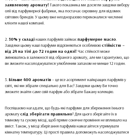
заявленому аромату!
Такого показника ми досягли завдяки вибору
олії від парфумерної фабрики, яка постачає сировину для відомих
світових брендів. У цьому вже неодноразово переконалися численні
клієнти нашої компанії.
2.
30% у складі
наших парфумів займає
парфумерне масло
.
Завдяки цьому наші парфуми відрізняються особливою
стійкістю –
від 24 на тілі до 72 годин на одязі!
Час стійкості може
змінюватись в залежності від обраного аромату, але ми гарантуємо, що
ви зможете насолоджуватися улюбленим запахом не менше 12 годин.
3.
Більше 400 ароматів
– це все асортимент найкращих парфумів у
світі, які ми зібрали спеціально для Вас! Завдяки цьому Ви точно
зможете знайти саме свій парфум або зібрати бажану колекцію.
Поспішаємо нагадати, що будь-які парфуми для збереження їхнього
аромату
слід зберігати правильно
! Для цього зберігайте їх в
темному та сухому місці, щоб пряме сонячне проміння не впливало на
вміст. Також, у місці зберігання парфумів намагайтеся утримувати
кімнатну температуру. Ці прості правила допоможуть насолоджуватися