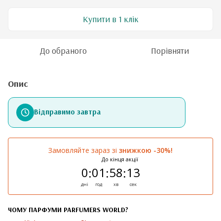
Купити в 1 клік
До обраного
Порівняти
Опис
Відправимо завтра
Замовляйте зараз зі
знижкою -30%!
До кінця акції
0
01
58
13
:
:
:
дні
год
хв
сек
ЧОМУ ПАРФУМИ PARFUMERS WORLD?