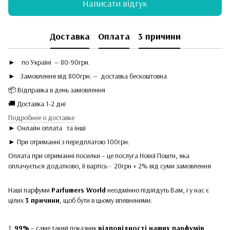
Написати відгук
Доставка
Оплата
3 причини
►
по Україні — 80-90грн.
► Замовлення від 800грн. — доставка бескоштовна
📦 Відправка в день замовлення
🚚 Доставка 1-2 дні
Подробнее о доставке
► Онлайн оплата
та інші
► При отриманні з передплатою 100грн.
Оплата при отриманні посилки – це послуга Нової Пошти, яка
оплачується додатково, її вартісь - 20грн + 2% від суми замовлення
Наші парфуми
Parfumers World
неодмінно підійдуть Вам, і у нас є
цілих
3 причини
, щоб бути в цьому впевненими:
1.
99%
– саме такий показник
відповідності наших парфумів