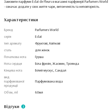
Замовити парфуми Eclat de Fleurs в магазині парфумерії Parfumers World
- означає додати у своє життя чари, витонченість та неповторність.
Характеристики
Бренд
Parfumers World
серія
Eclat
тип аромату
Фруктові, Квіткові
стать
для жінок
Початкова нота
Груша
Нота сердця
Біла фрезія, Жасмин, Троянда
Кінцева нота
Білий мускус, Сандал
вид
парфумованої
Парфумована вода
продукції
Об'єм, ml
60мл
Відгуки
2