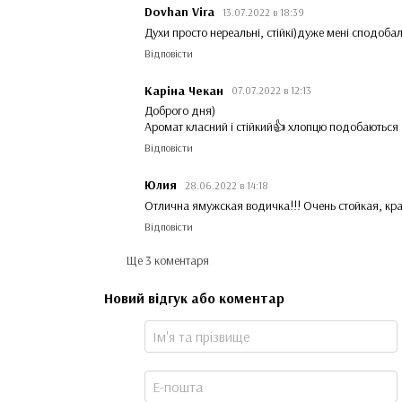
Dovhan Vira
13.07.2022 в 18:39
Духи просто нереальні, стійкі)дуже мені сподоба
Відповісти
Каріна Чекан
07.07.2022 в 12:13
Доброго дня)
Аромат класний і стійкий👍 хлопцю подобаються
Відповісти
Юлия
28.06.2022 в 14:18
Отлична ямужская водичка!!! Очень стойкая, кра
Відповісти
Ще 3 коментаря
Новий відгук або коментар