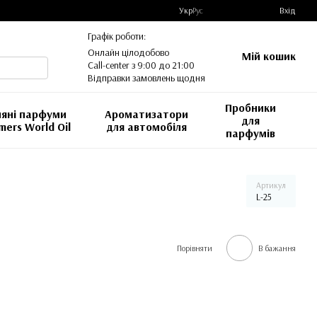
Укр
Рус
Вхід
Графік роботи:
Онлайн цілодобово
Мій кошик
Call-center з 9:00 до 21:00
Відправки замовлень щодня
Пробники
яні парфуми
Ароматизатори
для
mers World Oil
для автомобіля
парфумів
Артикул
L-25
Порівняти
В бажання