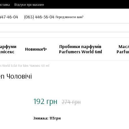
оставка
Відгуки про магазин
447-46-04
(063) 446-56-04
Передзвонити вам?
арфуми
Пробники парфумiв
Масл
Новинки✨
унісекс
Parfumers World 6ml
Parfu
 World Eclat For Men Чоловічі 60 ml
n Чоловічі
192 грн
274 грн
Знижка: 113грн