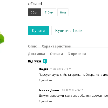
Об'єм, ml
60мл
110мл
6мл
Купити
Купити в 1 клік
Опис
Характеристики
Доставка
Оплата
3 причини
Відгуки
8
Надія
13.07.2023 в 13:35
Парфуми дуже стійкі та ароматні. Оперативна до
Відповісти
Іванка Динис
02.11.2022 в 16:17
Дякую гарно духи дуже сподобалися аромат про
Відповісти