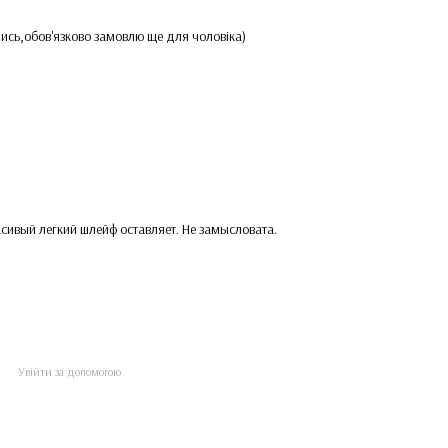
лись,обов'язково замовлю ще для чоловіка)
сивый легкий шлейф оставляет. Не замысловата.
Увійти за допомогою