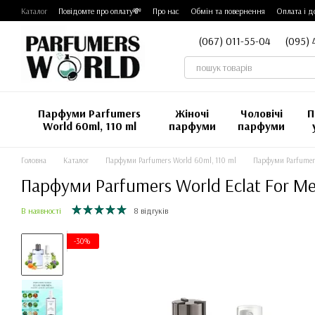
Перейти до основного контенту
Каталог
Повідомте про оплату💸
Про нас
Обмін та повернення
Оплата і д
(067) 011-55-04
(095) 
Парфуми Parfumers
Жіночі
Чоловічі
П
World 60ml, 110 ml
парфуми
парфуми
Головна
Каталог
Парфуми Parfumers World 60ml, 110 ml
Парфуми Parfumers
Парфуми Parfumers World Eclat For Me
В наявності
8 відгуків
-30%