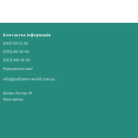
Контактна інформація
(067) 011-55-04
(095) 447-46-04
(063) 446-56-04
Передзвонити вам?
info@parfumers-world.com.ua
Днiпрo, Пастера 4В
Мапа проїзду