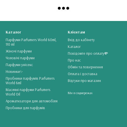
Каталог
Клієнтам
Парфуми Parfumers World 60ml,
Вхід до кабінету
110 ml
Каталог
Жіночі парфуми
Повідомте про оплату💸
Чоловічі парфуми
Про нас
Парфуми унісекс
Обмін та повернення
Новинки✨
Оплата і доставка
Пробники парфумiв Parfumers
Відгуки про магазин
World 6ml
Масляні парфуми Parfumers
Ми в соцмережах
World Oil
Ароматизатори для автомобіля
Пробники для парфумів