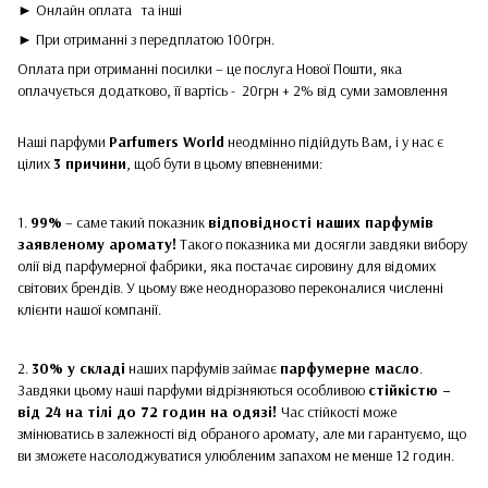
► Онлайн оплата
та інші
► При отриманні з передплатою 100грн.
Оплата при отриманні посилки – це послуга Нової Пошти, яка
оплачується додатково, її вартісь - 20грн + 2% від суми замовлення
Наші парфуми
Parfumers World
неодмінно підійдуть Вам, і у нас є
цілих
3 причини
, щоб бути в цьому впевненими:
1.
99%
– саме такий показник
відповідності наших парфумів
заявленому аромату!
Такого показника ми досягли завдяки вибору
олії від парфумерної фабрики, яка постачає сировину для відомих
світових брендів. У цьому вже неодноразово переконалися численні
клієнти нашої компанії.
2.
30% у складі
наших парфумів займає
парфумерне масло
.
Завдяки цьому наші парфуми відрізняються особливою
стійкістю –
від 24 на тілі до 72 годин на одязі!
Час стійкості може
змінюватись в залежності від обраного аромату, але ми гарантуємо, що
ви зможете насолоджуватися улюбленим запахом не менше 12 годин.