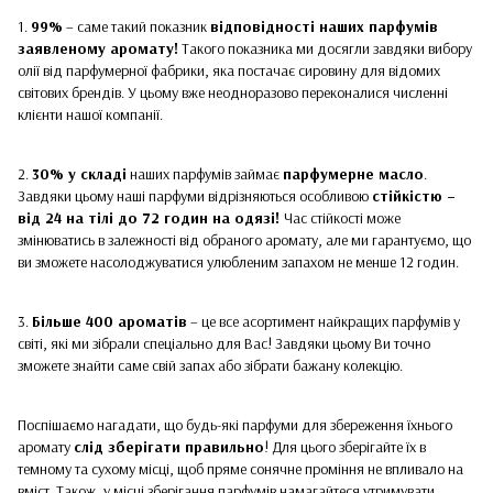
1.
99%
– саме такий показник
відповідності наших парфумів
заявленому аромату!
Такого показника ми досягли завдяки вибору
олії від парфумерної фабрики, яка постачає сировину для відомих
світових брендів. У цьому вже неодноразово переконалися численні
клієнти нашої компанії.
2.
30% у складі
наших парфумів займає
парфумерне масло
.
Завдяки цьому наші парфуми відрізняються особливою
стійкістю –
від 24 на тілі до 72 годин на одязі!
Час стійкості може
змінюватись в залежності від обраного аромату, але ми гарантуємо, що
ви зможете насолоджуватися улюбленим запахом не менше 12 годин.
3.
Більше 400 ароматів
– це все асортимент найкращих парфумів у
світі, які ми зібрали спеціально для Вас! Завдяки цьому Ви точно
зможете знайти саме свій запах або зібрати бажану колекцію.
Поспішаємо нагадати, що будь-які парфуми для збереження їхнього
аромату
слід зберігати правильно
! Для цього зберігайте їх в
темному та сухому місці, щоб пряме сонячне проміння не впливало на
вміст. Також, у місці зберігання парфумів намагайтеся утримувати