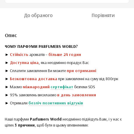
До обраного
Порівняти
Опис
ЧОМУ ПАРФУМИ PARFUMERS WORLD?
►
Стійкість
ароматів –
більше 24 годин
►
Доступна ціна
, яка неодмінно порадує Вас
► Сплатити замовлення Ви можете
при отриманні
►
Безкоштовна доставка
при замовленні на суму від 800грн
► Маємо
міжнародний
сертифікат
безпеки SDS
► 95% замовлень висилаємо
в день замовлення
► Отримали
безліч позитивних відгуків
Наші парфуми
Parfumers World
неодмінно підійдуть Вам, і у нас є
цілих
3 причини
, щоб бути в цьому впевненими: