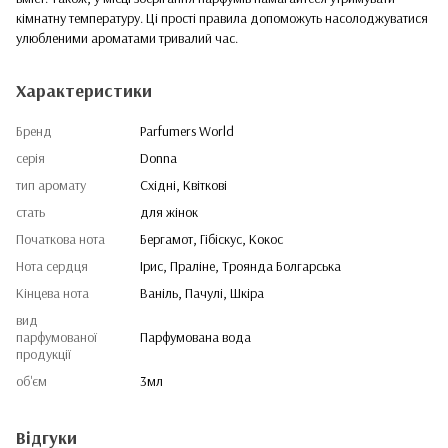
кімнатну температуру. Ці прості правила допоможуть насолоджуватися
улюбленими ароматами тривалий час.
Характеристики
Бренд
Parfumers World
серія
Donna
тип аромату
Східні, Квіткові
стать
для жінок
Початкова нота
Бергамот, Гібіскус, Кокос
Нота сердця
Ірис, Праліне, Троянда Болгарська
Кінцева нота
Ваніль, Пачулі, Шкіра
вид
парфумованої
Парфумована вода
продукції
об'єм
3мл
Відгуки