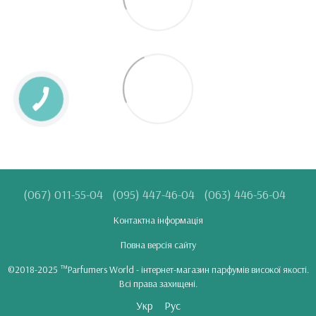
(067) 011-55-04
(095) 447-46-04
(063) 446-56-04
Контактна інформація
Повна версія сайту
©2018-2025 ™Parfumers World - інтернет-магазин парфумів високої якості.
Всі права захищені.
Укр
Рус