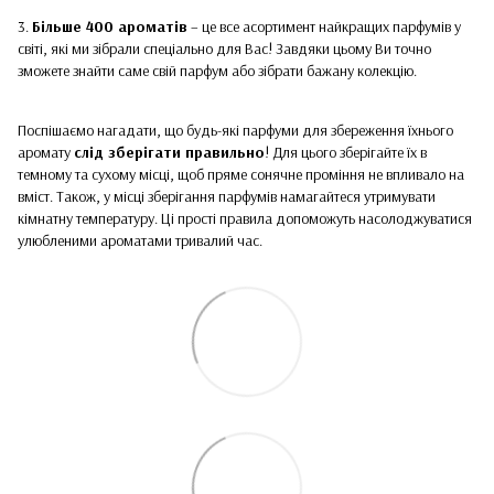
3.
Більше 400 ароматів
– це все асортимент найкращих парфумів у
світі, які ми зібрали спеціально для Вас! Завдяки цьому Ви точно
зможете знайти саме свій парфум або зібрати бажану колекцію.
Поспішаємо нагадати, що будь-які парфуми для збереження їхнього
аромату
слід зберігати правильно
! Для цього зберігайте їх в
темному та сухому місці, щоб пряме сонячне проміння не впливало на
вміст. Також, у місці зберігання парфумів намагайтеся утримувати
кімнатну температуру. Ці прості правила допоможуть насолоджуватися
улюбленими ароматами тривалий час.