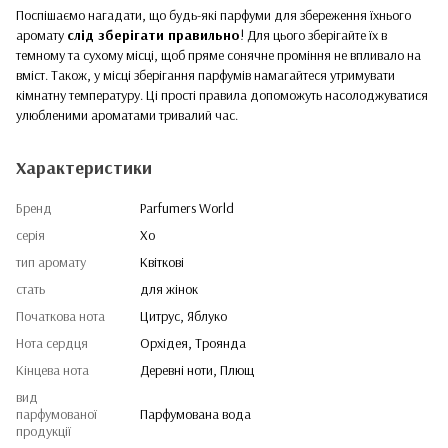
Поспішаємо нагадати, що будь-які парфуми для збереження їхнього
аромату
слід зберігати правильно
! Для цього зберігайте їх в
темному та сухому місці, щоб пряме сонячне проміння не впливало на
вміст. Також, у місці зберігання парфумів намагайтеся утримувати
кімнатну температуру. Ці прості правила допоможуть насолоджуватися
улюбленими ароматами тривалий час.
Характеристики
Бренд
Parfumers World
серія
Xо
тип аромату
Квіткові
стать
для жінок
Початкова нота
Цитрус, Яблуко
Нота сердця
Орхідея, Троянда
Кінцева нота
Деревні ноти, Плющ
вид
парфумованої
Парфумована вода
продукції