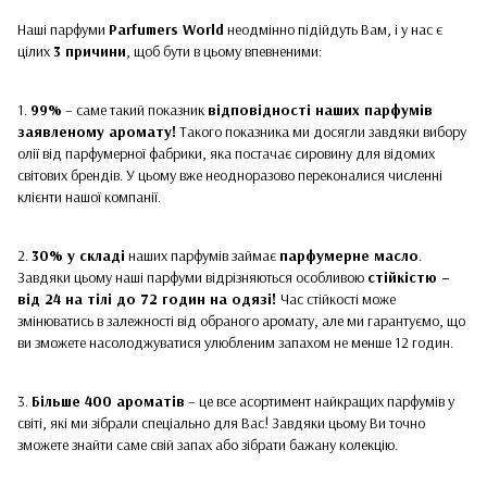
Наші парфуми
Parfumers World
неодмінно підійдуть Вам, і у нас є
цілих
3 причини
, щоб бути в цьому впевненими:
1.
99%
– саме такий показник
відповідності наших парфумів
заявленому аромату!
Такого показника ми досягли завдяки вибору
олії від парфумерної фабрики, яка постачає сировину для відомих
світових брендів. У цьому вже неодноразово переконалися численні
клієнти нашої компанії.
2.
30% у складі
наших парфумів займає
парфумерне масло
.
Завдяки цьому наші парфуми відрізняються особливою
стійкістю –
від 24 на тілі до 72 годин на одязі!
Час стійкості може
змінюватись в залежності від обраного аромату, але ми гарантуємо, що
ви зможете насолоджуватися улюбленим запахом не менше 12 годин.
3.
Більше 400 ароматів
– це все асортимент найкращих парфумів у
світі, які ми зібрали спеціально для Вас! Завдяки цьому Ви точно
зможете знайти саме свій запах або зібрати бажану колекцію.