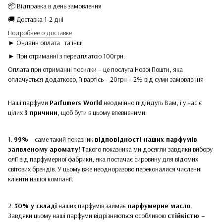
📦 Відправка в день замовлення
🚚 Доставка 1-2 дні
Подробнее о доставке
► Онлайн оплата
та інші
► При отриманні з передплатою 100грн.
Оплата при отриманні посилки – це послуга Нової Пошти, яка
оплачується додатково, її вартісь - 20грн + 2% від суми замовлення
Наші парфуми
Parfumers World
неодмінно підійдуть Вам, і у нас є
цілих
3 причини
, щоб бути в цьому впевненими:
1.
99%
– саме такий показник
відповідності наших парфумів
заявленому аромату!
Такого показника ми досягли завдяки вибору
олії від парфумерної фабрики, яка постачає сировину для відомих
світових брендів. У цьому вже неодноразово переконалися численні
клієнти нашої компанії.
2.
30% у складі
наших парфумів займає
парфумерне масло
.
Завдяки цьому наші парфуми відрізняються особливою
стійкістю –