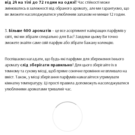
від 24 на тілі до 72 годин на одязі!
Час стійкості може
змінюватись в залежності від обраного аромату, але ми гарантуємо, що
ви зможете насолоджуватися улюбленим запахом не менше 12 годин.
3.
Більше 400 ароматів
– це все асортимент найкращих парфумів у
світі, які ми зібрали спеціально для Вас! Завдяки цьому Ви точно
зможете знайти саме свій парфум або зібрати бажану колекцію.
Поспішаємо нагадати, що будь-які парфуми для збереження їхнього
аромату
слід зберігати правильно
! Для цього зберігайте їх в
темному та сухому місці, щоб пряме сонячне проміння не впливало на
вміст. Також, у місці зберігання парфумів намагайтеся утримувати
кімнатну температуру. Ці прості правила допоможуть насолоджуватися
улюбленими ароматами тривалий час.