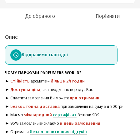
До обраного
Порівняти
Опис
Відправимо сьогодні
ЧОМУ ПАРФУМИ PARFUMERS WORLD?
►
Стійкість
ароматів –
більше 24 годин
►
Доступна ціна
, яка неодмінно порадує Вас
► Сплатити замовлення Ви можете
при отриманні
►
Безкоштовна доставка
при замовленні на суму від 800грн
► Маємо
міжнародний
сертифікат
безпеки SDS
► 95% замовлень висилаємо
в день замовлення
► Отримали
безліч позитивних відгуків