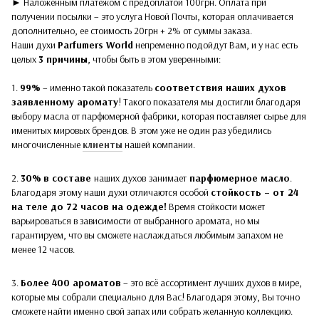
► Наложенным платежом с предоплатой 100грн. Оплата при
получении посылки – это услуга Новой Почты, которая оплачивается
дополнительно, ее стоимость 20грн + 2% от суммы заказа.
Наши духи
Parfumers World
непременно подойдут Вам, и у нас есть
целых
3 причины
, чтобы быть в этом уверенными:
1.
99%
– именно такой показатель
соответствия наших духов
заявленному аромату
! Такого показателя мы достигли благодаря
выбору масла от парфюмерной фабрики, которая поставляет сырье для
именитых мировых брендов. В этом уже не один раз убедились
многочисленные
клиенты
нашей компании.
2.
30%
в составе
наших духов
занимает
парфюмерное масло
.
Благодаря этому наши духи отличаются особой
стойкость – от 24
на теле до 72 часов на одежде!
Время стойкости может
варьироваться в зависимости от выбранного аромата, но мы
гарантируем, что вы сможете наслаждаться любимым запахом не
менее 12 часов.
3.
Более 400 ароматов
– это всё ассортимент лучших духов в мире,
которые мы собрали специально для Вас! Благодаря этому, Вы точно
сможете найти именно свой запах или собрать желанную коллекцию.