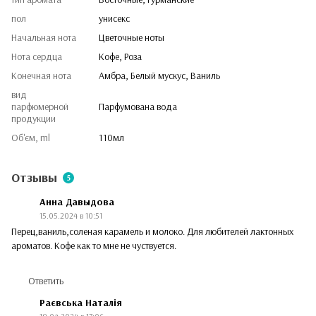
пол
унисекс
Начальная нота
Цветочные ноты
Нота сердца
Кофе, Роза
Конечная нота
Амбра, Белый мускус, Ваниль
вид
парфюмерной
Парфумована вода
продукции
Об'єм, ml
110мл
Отзывы
5
Анна Давыдова
15.05.2024 в 10:51
Перец,ваниль,соленая карамель и молоко. Для любителей лактонных
ароматов. Кофе как то мне не чуствуется.
Ответить
Раєвська Наталія