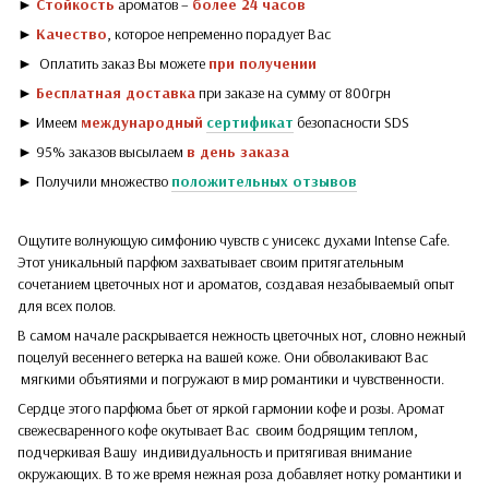
►
Стойкость
ароматов –
более 24 часов
►
Качество
, которое непременно порадует Вас
► Оплатить заказ Вы можете
при получении
►
Бесплатная доставка
при заказе на сумму от 800грн
► Имеем
международный
сертификат
безопасности SDS
► 95% заказов высылаем
в день заказа
► Получили множество
положительных отзывов
Ощутите волнующую симфонию чувств с унисекс духами Intense Cafe.
Этот уникальный парфюм захватывает своим притягательным
сочетанием цветочных нот и ароматов, создавая незабываемый опыт
для всех полов.
В самом начале раскрывается нежность цветочных нот, словно нежный
поцелуй весеннего ветерка на вашей коже. Они обволакивают Вас
мягкими объятиями и погружают в мир романтики и чувственности.
Сердце этого парфюма бьет от яркой гармонии кофе и розы. Аромат
свежесваренного кофе окутывает Вас своим бодрящим теплом,
подчеркивая Вашу индивидуальность и притягивая внимание
окружающих. В то же время нежная роза добавляет нотку романтики и