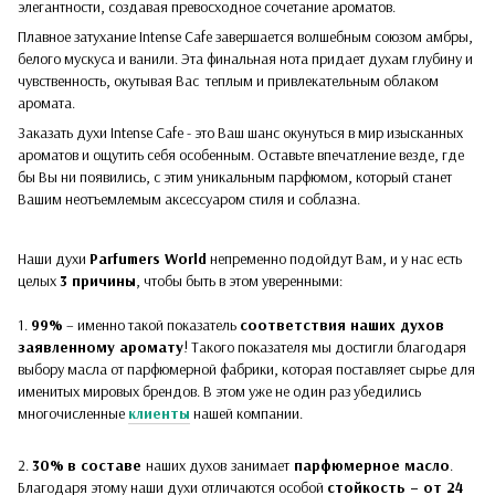
элегантности, создавая превосходное сочетание ароматов.
Плавное затухание Intense Cafe завершается волшебным союзом амбры,
белого мускуса и ванили. Эта финальная нота придает духам глубину и
чувственность, окутывая Вас теплым и привлекательным облаком
аромата.
Заказать духи Intense Cafe - это Ваш шанс окунуться в мир изысканных
ароматов и ощутить себя особенным. Оставьте впечатление везде, где
бы Вы ни появились, с этим уникальным парфюмом, который станет
Вашим неотъемлемым аксессуаром стиля и соблазна.
Наши духи
Parfumers World
непременно подойдут Вам, и у нас есть
целых
3 причины
, чтобы быть в этом уверенными:
1.
99%
– именно такой показатель
соответствия наших духов
заявленному аромату
! Такого показателя мы достигли благодаря
выбору масла от парфюмерной фабрики, которая поставляет сырье для
именитых мировых брендов. В этом уже не один раз убедились
многочисленные
клиенты
нашей компании.
2.
30%
в составе
наших духов
занимает
парфюмерное масло
.
Благодаря этому наши духи отличаются особой
стойкость – от 24