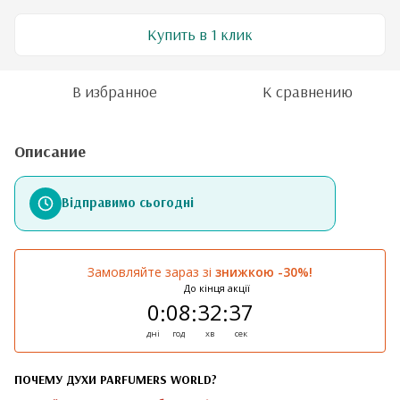
Купить в 1 клик
В избранное
К сравнению
Описание
Відправимо сьогодні
Замовляйте зараз зі
знижкою -30%!
До кінця акції
0
08
32
37
:
:
:
дні
год
хв
сек
ПОЧЕМУ ДУХИ PARFUMERS WORLD?