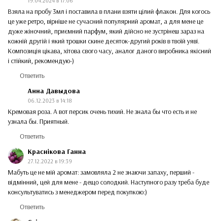
19.04.2024 в 17:06
Взяла на пробу 3мл і поставила в плани взяти цілий флакон. Для когось
це уже ретро, вірніше не сучасний популярний аромат, а для мене це
дуже жіночний, приємний парфум, який дійсно не зустрінеш зараз на
кожній другій і який трошки скине десяток-другий років в твоїй уяві.
Композиція цікава, хітова свого часу, аналог даного виробника якісний
і стійкий, рекомендую-)
Ответить
Анна Давыдова
06.12.2023 в 14:18
Кремовая роза. А вот персик очень тихий. Не знала бы что есть и не
узнала бы. Приятный.
Ответить
Краснікова Ганна
27.12.2022 в 19:39
Мабуть це не мій аромат: замовляла 2 не знаючи запаху, перший -
відмінний, цей для мене - дещо солодкий. Наступного разу треба буде
консультуватись з менеджером перед покупкою:)
Ответить