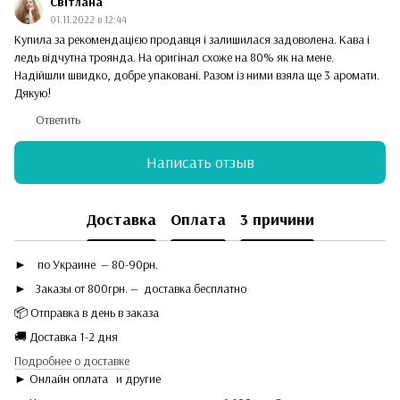
Світлана
01.11.2022 в 12:44
Купила за рекомендацією продавця і залишилася задоволена. Кава і
ледь відчутна троянда. На оригінал схоже на 80% як на мене.
Надійшли швидко, добре упаковані. Разом із ними взяла ще 3 аромати.
Дякую!
Ответить
Написать отзыв
Доставка
Оплата
3 причини
►
по Украине — 80-90рн.
► Заказы от 800грн. — доставка бесплатно
📦 Отправка в день в заказа
🚚 Доставка 1-2 дня
Подробнее о доставке
► Онлайн оплата
и другие