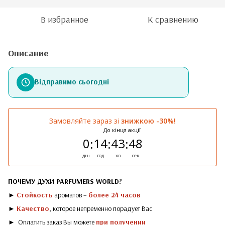
В избранное
К сравнению
Описание
Відправимо сьогодні
Замовляйте зараз зі
знижкою -30%!
До кінця акції
0
14
43
48
:
:
:
дні
год
хв
сек
ПОЧЕМУ ДУХИ PARFUMERS WORLD?
►
Стойкость
ароматов –
более 24 часов
►
Качество
, которое непременно порадует Вас
► Оплатить заказ Вы можете
при получении