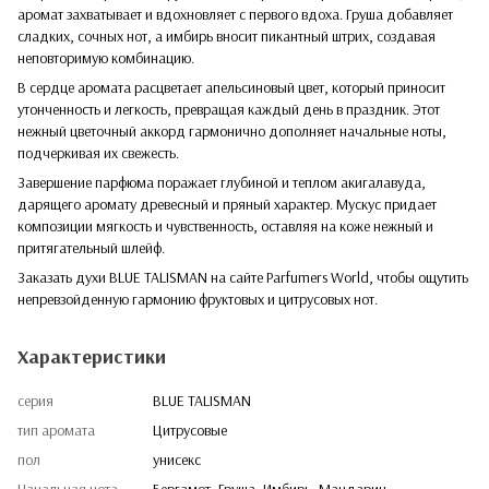
аромат захватывает и вдохновляет с первого вдоха. Груша добавляет
сладких, сочных нот, а имбирь вносит пикантный штрих, создавая
неповторимую комбинацию.
В сердце аромата расцветает апельсиновый цвет, который приносит
утонченность и легкость, превращая каждый день в праздник. Этот
нежный цветочный аккорд гармонично дополняет начальные ноты,
подчеркивая их свежесть.
Завершение парфюма поражает глубиной и теплом акигалавуда,
дарящего аромату древесный и пряный характер. Мускус придает
композиции мягкость и чувственность, оставляя на коже нежный и
притягательный шлейф.
Заказать духи BLUE TALISMAN на сайте Parfumers World, чтобы ощутить
непревзойденную гармонию фруктовых и цитрусовых нот.
Характеристики
серия
BLUE TALISMAN
тип аромата
Цитрусовые
пол
унисекс
Начальная нота
Бергамот, Груша, Имбирь, Мандарин