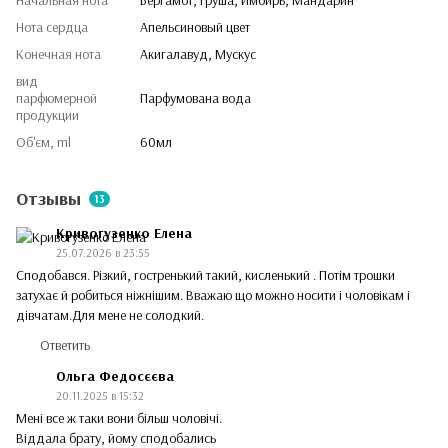
Нота сердца
Апельсиновый цвет
Конечная нота
Акигалавуд, Мускус
вид
парфюмерной
Парфумована вода
продукции
Об'єм, ml
60мл
Отзывы
13
Кривогузенко Елена
25.07.2026 в 23:55
Сподобався. Різкий, гостренький такий, кисленький . Потім трошки
затухає й робиться ніжнішим. Вважаю що можно носити і чоловікам і
дівчатам.Для мене не солодкий.
Ответить
Ольга Федосєєва
20.11.2025 в 15:32
Мені все ж таки вони більш чоловічі.
Віддала брату, йому сподобались