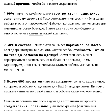
целых
3 причины
, чтобы быть в этом уверенными:
1.
99%
– именно такой показатель
соответствия наших духов
заявленному аромату
! Такого показателя мы достигли благодаря
выбору масла от парфюмерной фабрики, которая поставляет сырье для
именитых мировых брендов. В этом уже не один раз убедились
многочисленные
клиенты
нашей компании.
2.
30%
в составе
наших духов
занимает
парфюмерное масло
.
Благодаря этому наши духи отличаются особой
стойкость – от 24
на теле до 72 часов на одежде!
Время стойкости может
варьироваться в зависимости от выбранного аромата, но мы
гарантируем, что вы сможете наслаждаться любимым запахом не
менее 12 часов.
3.
Более 400 ароматов
– это всё ассортимент лучших духов в мире,
которые мы собрали специально для Вас! Благодаря этому, Вы точно
сможете найти именно свой запах или собрать желанную коллекцию.
Спешим напомнить, что любые духи для сохранения их аромата
следует
хранить правильно
! Для этого храните флакончики в
темном и сухом месте, чтобы прямые солнечные лучи не влияли на