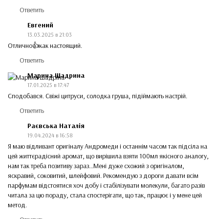
Ответить
Евгений
13.03.2025 в 21:03
Отлично👍как настоящий.
Ответить
Марина Шадрина
17.01.2025 в 17:47
Сподобався. Свіжі цитруси, солодка груша, підіймають настрій.
Ответить
Раєвська Наталія
19.04.2024 в 16:58
Я маю відливант оригіналу Андромеди і останнім часом так підсіла на
цей життєрадісний аромат, що вирішила взяти 100мл якісного аналогу,
нам так треба позитиву зараз...Мені дуже схожий з оригіналом,
яскравий, соковитий, шлейфовий. Рекомендую з дороги давати всім
парфумам відстоятися хоч добу і стабілізувати молекули, багато разів
читала за цю пораду, стала спостерігати, що так, працює і у мене цей
метод.