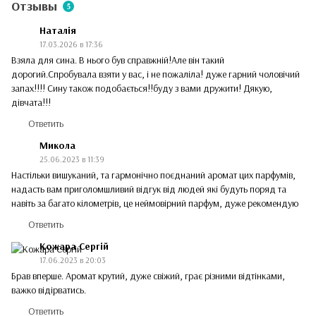
Отзывы
5
Наталія
17.03.2026 в 17:36
Взяла для сина. В нього був справжній!Але він такий
дорогий.Спробувала взяти у вас, і не пожаліла! дуже гарний чоловічий
запах!!!! Сину також подобається!!буду з вами дружити! Дякую,
дівчата!!!
Ответить
Микола
25.06.2023 в 11:39
Настільки вишуканий, та гармонічно поєднаний аромат цих парфумів,
надасть вам приголомшливий відгук від людей які будуть поряд та
навіть за багато кілометрів, це неймовірний парфум, дуже рекомендую
Ответить
Кожара Сергій
17.06.2023 в 20:03
Брав вперше. Аромат крутий, дуже свіжий, грає різними відтінками,
важко відірватись.
Ответить