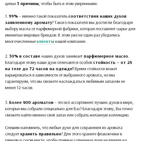
целых
3 причины
, чтобы быть в этом уверенными:
1.
99%
– именно такой показатель
соответствия наших духов
заявленному аромату
! Такого показателя мы достигли благодаря
выбору масла от парфюмерной фабрики, которая поставляет сырье для
именитых мировых брендов. В этом уже не один раз убедились
многочисленные
клиенты
нашей компании.
2.
30%
в составе
наших духов
занимает
парфюмерное масло
.
Благодаря этому наши духи отличаются особой
стойкость – от 24
на теле до 72 часов на одежде!
Время стойкости может
варьироваться в зависимости от выбранного аромата, но мы
гарантируем, что вы сможете наслаждаться любимым запахом не
менее 12 часов.
3.
Более 400 ароматов
– это всё ассортимент лучших духов в мире,
которые мы собрали специально для Вас! Благодаря этому, Вы точно
сможете найти именно свой запах или собрать желанную коллекцию.
Спешим напомнить, что любые духи для сохранения их аромата
следует
хранить правильно
! Для этого храните флакончики в
темном и сухом месте, чтобы прямые солнечные лучи не влияли на