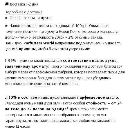
🚚 Доставка 1-2 дня
Подробнее о доставке
► Онлайн оплата
и другие
► Наложенным платежом с предоплатой 100грн. Оплата при
получении посылки – это услуга Новой Почты, которая оплачивается
дополнительно, ее стоимость 20грн + 2% от суммы заказа.
Наши духи
Parfumers World
непременно подойдут Вам, и у нас есть
целых
3 причины
, чтобы быть в этом уверенными:
1.
99%
– именно такой показатель
соответствия наших духов
заявленному аромату
! Такого показателя мы достигли благодаря
выбору масла от парфюмерной фабрики, которая поставляет сырье для
именитых мировых брендов. В этом уже не один раз убедились
многочисленные
клиенты
нашей компании.
2.
30%
в составе
наших духов
занимает
парфюмерное масло
.
Благодаря этому наши духи отличаются особой
стойкость – от 24
на теле до 72 часов на одежде!
Время стойкости может
варьироваться в зависимости от выбранного аромата, но мы
гарантируем, что вы сможете наслаждаться любимым запахом не
менее 12 часов.