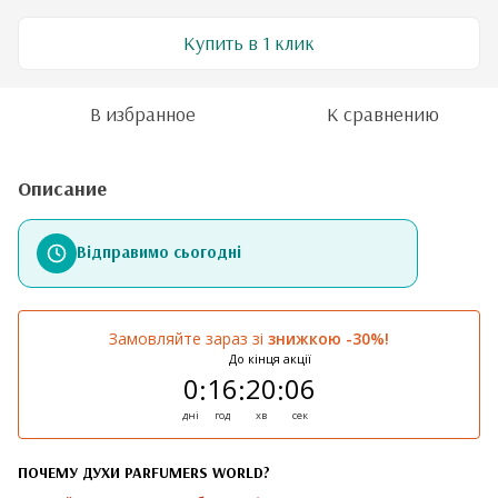
Купить в 1 клик
В избранное
К сравнению
Описание
Відправимо сьогодні
Замовляйте зараз зі
знижкою -30%!
До кінця акції
0
16
20
06
:
:
:
дні
год
хв
сек
ПОЧЕМУ ДУХИ PARFUMERS WORLD?