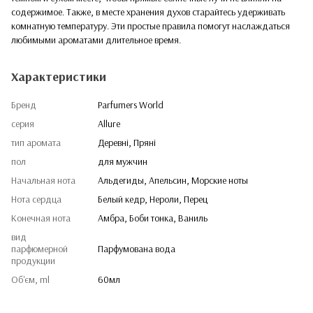
содержимое. Также, в месте хранения духов старайтесь удерживать
комнатную температуру. Эти простые правила помогут наслаждаться
любимыми ароматами длительное время.
Характеристики
Бренд
Parfumers World
серия
Allure
тип аромата
Деревні, Пряні
пол
для мужчин
Начальная нота
Альдегиды, Апельсин, Морские ноты
Нота сердца
Белый кедр, Нероли, Перец
Конечная нота
Амбра, Боби тонка, Ваниль
вид
парфюмерной
Парфумована вода
продукции
Об'єм, ml
60мл