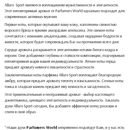
Allure Sport являются воплощением мужественности и элегантности.
Этот неповторимый аромат от Parfumers World идеально подходит для
современных активных мужчин.
Первые ноты, которые окутывают вашу кожу, наполнены свежестью
морского бриза и яркими аккордами апельсина. Эти свежие ноты
сочетаются с нежными альдегидами, создавая ощущение бодрости и
живости, которое будет сопровождать Вас на протяжении всего дня.
Сердце аромата раскрывается элегантными нотами белого кедра и
нероли. Они добавляют глубины и стойкости композиции, подчеркивая
неповторимый шарм вашей индивидуальности. Легкие ноты перца
придают аромату немного пикантности и страстности.
Заключительные ноты парфюма Allure Sport воплощают благородную
амбру, которая придает аромату теплоту и изысканность. Сочные ноты
тонка и сладкая ваниль придают ему нежность и загадочность.
Этот привлекательный и неотразимый аромат - выбор настоящего
джентльмена, ценящего элегантность и индивидуальность. Заказать
духи Allure Sport сегодня, Вы добавите эффектную нотку роскоши и
стиля в свой образ.
">Наши духи
Parfumers World
непременно подойдут Вам, и у нас есть