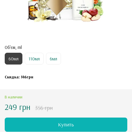
Об'єм, ml
60мл
110мл
6мл
Скидка: 146грн
В наличии
249 грн
356 грн
Купить