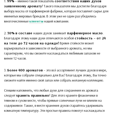
1.
99%
– именно такой показатель
соответствия наших духов
заявленному аромату
! Такого показателя мы достигли благодаря
выбору масла от парфюмерной фабрики, которая поставляет сырье для
именитых мировых брендов. В этом уже не один раз убедились
многочисленные
клиенты
нашей компании.
2.
30%
в составе
наших духов
занимает
парфюмерное масло
.
Благодаря этому наши духи отличаются особой
стойкость – от 24
на теле до 72 часов на одежде!
Время стойкости может
варьироваться в зависимости от выбранного аромата, но мы
гарантируем, что вы сможете наслаждаться любимым запахом не
менее 12 часов.
3.
Более 400 ароматов
– это всё ассортимент лучших духов в мире,
которые мы собрали специально для Вас! Благодаря этому, Вы точно
сможете найти именно свой запах или собрать желанную коллекцию.
Спешим напомнить, что любые духи для сохранения их аромата
следует
хранить правильно
! Для этого храните флакончики в
темном и сухом месте, чтобы прямые солнечные лучи не влияли на
содержимое. Также, в месте хранения духов старайтесь удерживать
комнатную температуру. Эти простые правила помогут наслаждаться