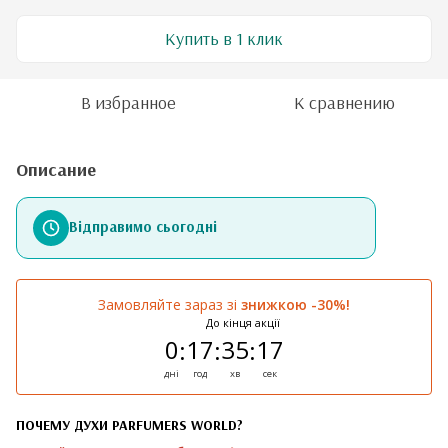
Купить в 1 клик
В избранное
К сравнению
Описание
Відправимо сьогодні
Замовляйте зараз зі
знижкою -30%!
До кінця акції
0
17
35
17
:
:
:
дні
год
хв
сек
ПОЧЕМУ ДУХИ PARFUMERS WORLD?