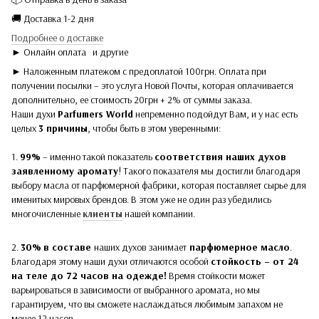
🚚 Доставка 1-2 дня
Подробнее о доставке
► Онлайн оплата
и другие
► Наложенным платежом с предоплатой 100грн. Оплата при
получении посылки – это услуга Новой Почты, которая оплачивается
дополнительно, ее стоимость 20грн + 2% от суммы заказа.
Наши духи
Parfumers World
непременно подойдут Вам, и у нас есть
целых
3 причины
, чтобы быть в этом уверенными:
1.
99%
– именно такой показатель
соответствия наших духов
заявленному аромату
! Такого показателя мы достигли благодаря
выбору масла от парфюмерной фабрики, которая поставляет сырье для
именитых мировых брендов. В этом уже не один раз убедились
многочисленные
клиенты
нашей компании.
2.
30%
в составе
наших духов
занимает
парфюмерное масло
.
Благодаря этому наши духи отличаются особой
стойкость – от 24
на теле до 72 часов на одежде!
Время стойкости может
варьироваться в зависимости от выбранного аромата, но мы
гарантируем, что вы сможете наслаждаться любимым запахом не
менее 12 часов.