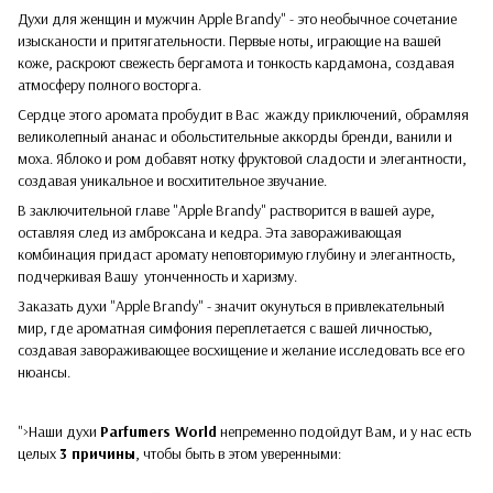
Духи для женщин и мужчин Apple Brandy" - это необычное сочетание
изысканости и притягательности. Первые ноты, играющие на вашей
коже, раскроют свежесть бергамота и тонкость кардамона, создавая
атмосферу полного восторга.
Сердце этого аромата пробудит в Вас жажду приключений, обрамляя
великолепный ананас и обольстительные аккорды бренди, ванили и
моха. Яблоко и ром добавят нотку фруктовой сладости и элегантности,
создавая уникальное и восхитительное звучание.
В заключительной главе "Apple Brandy" растворится в вашей ауре,
оставляя след из амброксана и кедра. Эта завораживающая
комбинация придаст аромату неповторимую глубину и элегантность,
подчеркивая Вашу утонченность и харизму.
Заказать духи "Apple Brandy" - значит окунуться в привлекательный
мир, где ароматная симфония переплетается с вашей личностью,
создавая завораживающее восхищение и желание исследовать все его
нюансы.
">Наши духи
Parfumers World
непременно подойдут Вам, и у нас есть
целых
3 причины
, чтобы быть в этом уверенными: