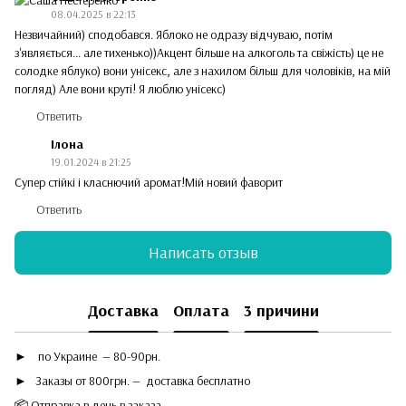
08.04.2025 в 22:13
Незвичайний) сподобався. Яблоко не одразу відчуваю, потім
з'являється... але тихенько))Акцент більше на алкоголь та свіжість) це не
солодке яблуко) вони унісекс, але з нахилом більш для чоловіків, на мій
погляд) Але вони круті! Я люблю унісекс)
Ответить
Ілона
19.01.2024 в 21:25
Супер стійкі і класнючий аромат!Мій новий фаворит
Ответить
Написать отзыв
Доставка
Оплата
3 причини
►
по Украине — 80-90рн.
► Заказы от 800грн. — доставка бесплатно
📦 Отправка в день в заказа