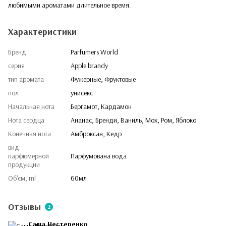
любимыми ароматами длительное время.
Характеристики
Бренд
Parfumers World
серия
Apple brandy
тип аромата
Фужерные, Фруктовые
пол
унисекс
Начальная нота
Бергамот, Кардамон
Нота сердца
Ананас, Бренди, Ваниль, Мох, Ром, Яблоко
Конечная нота
Амброксан, Кедр
вид
парфюмерной
Парфумована вода
продукции
Об'єм, ml
60мл
Отзывы
2
Саша Нестеренко