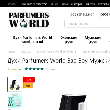
Перейти к основному контенту
Каталог
Сообщите об оплате💸
О нас
Обмен и возврат
Оплата и доставка
(067) 011-55-04
(095) 
Духи Parfumers World
Женские
Мужские
60ml, 110 ml
духи
духи
Главная
Каталог
Духи Parfumers World 60ml, 110 ml
Духи Parfumers World 
Духи Parfumers World Bad Boy Мужск
В наличии
1 отзыв
-30%
ХИТ