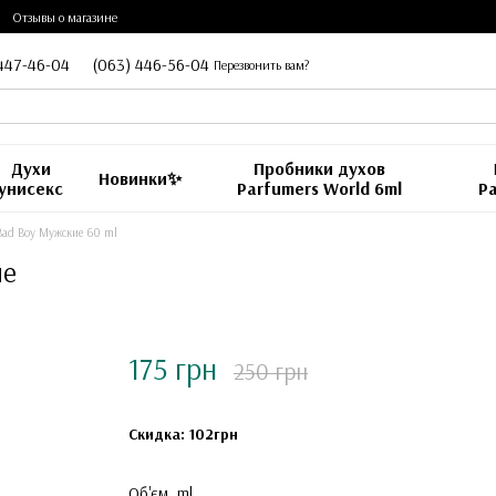
Отзывы о магазине
447-46-04
(063) 446-56-04
Перезвонить вам?
Духи
Пробники духов
Новинки✨
унисекс
Parfumers World 6ml
Pa
Bad Boy Мужские 60 ml
ие
175 грн
250 грн
Скидка: 102грн
Об'єм, ml