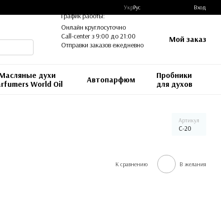
Укр
Рус
Вход
График работы:
Онлайн круглосуточно
Call-center з 9:00 до 21:00
Мой заказ
Отправки заказов ежедневно
Масляные духи
Пробники
Автопарфюм
rfumers World Oil
для духов
Артикул
C-20
К сравнению
В желания