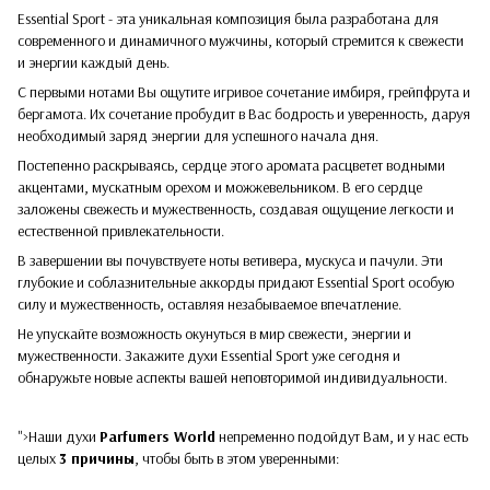
Essential Sport - эта уникальная композиция была разработана для
современного и динамичного мужчины, который стремится к свежести
и энергии каждый день.
С первыми нотами Вы ощутите игривое сочетание имбиря, грейпфрута и
бергамота. Их сочетание пробудит в Вас бодрость и уверенность, даруя
необходимый заряд энергии для успешного начала дня.
Постепенно раскрываясь, сердце этого аромата расцветет водными
акцентами, мускатным орехом и можжевельником. В его сердце
заложены свежесть и мужественность, создавая ощущение легкости и
естественной привлекательности.
В завершении вы почувствуете ноты ветивера, мускуса и пачули. Эти
глубокие и соблазнительные аккорды придают Essential Sport особую
силу и мужественность, оставляя незабываемое впечатление.
Не упускайте возможность окунуться в мир свежести, энергии и
мужественности. Закажите духи Essential Sport уже сегодня и
обнаружьте новые аспекты вашей неповторимой индивидуальности.
">Наши духи
Parfumers World
непременно подойдут Вам, и у нас есть
целых
3 причины
, чтобы быть в этом уверенными: