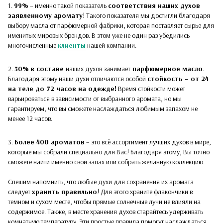
1.
99%
– именно такой показатель
соответствия наших духов
заявленному аромату
! Такого показателя мы достигли благодаря
выбору масла от парфюмерной фабрики, которая поставляет сырье для
именитых мировых брендов. В этом уже не один раз убедились
многочисленные
клиенты
нашей компании.
2.
30%
в составе
наших духов
занимает
парфюмерное масло
.
Благодаря этому наши духи отличаются особой
стойкость – от 24
на теле до 72 часов на одежде!
Время стойкости может
варьироваться в зависимости от выбранного аромата, но мы
гарантируем, что вы сможете наслаждаться любимым запахом не
менее 12 часов.
3.
Более 400 ароматов
– это всё ассортимент лучших духов в мире,
которые мы собрали специально для Вас! Благодаря этому, Вы точно
сможете найти именно свой запах или собрать желанную коллекцию.
Спешим напомнить, что любые духи для сохранения их аромата
следует
хранить правильно
! Для этого храните флакончики в
темном и сухом месте, чтобы прямые солнечные лучи не влияли на
содержимое. Также, в месте хранения духов старайтесь удерживать
комнатную температуру. Эти простые правила помогут наслаждаться