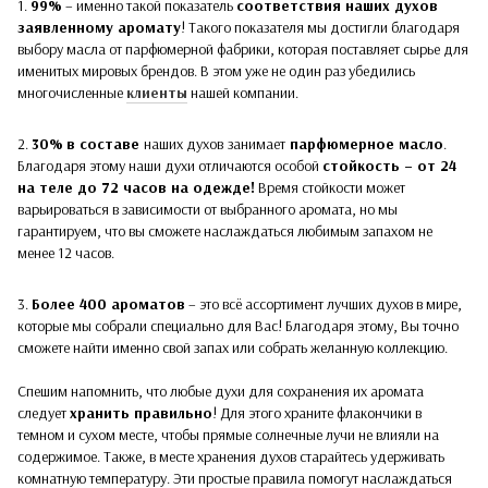
1.
99%
– именно такой показатель
соответствия наших духов
заявленному аромату
! Такого показателя мы достигли благодаря
выбору масла от парфюмерной фабрики, которая поставляет сырье для
именитых мировых брендов. В этом уже не один раз убедились
многочисленные
клиенты
нашей компании.
2.
30%
в составе
наших духов
занимает
парфюмерное масло
.
Благодаря этому наши духи отличаются особой
стойкость – от 24
на теле до 72 часов на одежде!
Время стойкости может
варьироваться в зависимости от выбранного аромата, но мы
гарантируем, что вы сможете наслаждаться любимым запахом не
менее 12 часов.
3.
Более 400 ароматов
– это всё ассортимент лучших духов в мире,
которые мы собрали специально для Вас! Благодаря этому, Вы точно
сможете найти именно свой запах или собрать желанную коллекцию.
Спешим напомнить, что любые духи для сохранения их аромата
следует
хранить правильно
! Для этого храните флакончики в
темном и сухом месте, чтобы прямые солнечные лучи не влияли на
содержимое. Также, в месте хранения духов старайтесь удерживать
комнатную температуру. Эти простые правила помогут наслаждаться