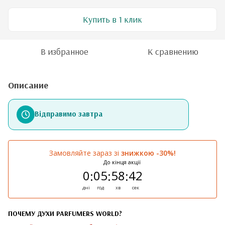
Купить в 1 клик
В избранное
К сравнению
Описание
Відправимо завтра
Замовляйте зараз зі
знижкою -30%!
До кінця акції
0
05
58
42
:
:
:
дні
год
хв
сек
ПОЧЕМУ ДУХИ PARFUMERS WORLD?