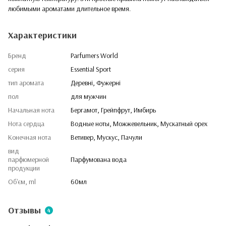
любимыми ароматами длительное время.
Характеристики
Бренд
Parfumers World
серия
Essential Sport
тип аромата
Деревні, Фужерні
пол
для мужчин
Начальная нота
Бергамот, Грейпфрут, Имбирь
Нота сердца
Водные ноты, Можжевельник, Мускатный орех
Конечная нота
Ветивер, Мускус, Пачули
вид
парфюмерной
Парфумована вода
продукции
Об'єм, ml
60мл
Отзывы
4