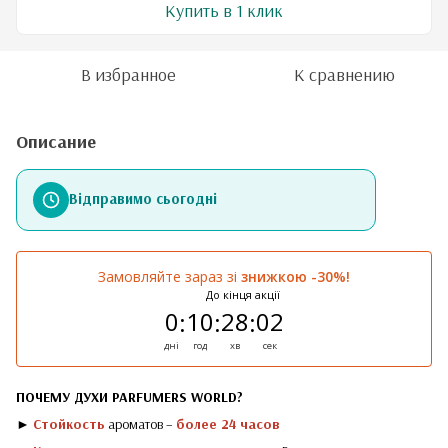
Купить в 1 клик
В избранное
К сравнению
Описание
Відправимо сьогодні
Замовляйте зараз зі
знижкою -30%!
До кінця акції
0
10
28
02
:
:
:
дні
год
хв
сек
ПОЧЕМУ ДУХИ PARFUMERS WORLD?
►
Стойкость
ароматов –
более 24 часов