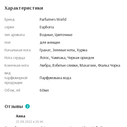
Характеристики
Бренд
Parfumers World
серия
Euphoria
тип аромата
Водные, Цветочные
пол
для женщин
Начальная нота
Гранат, Зеленые ноты, Хурма
Нота сердца
Лотос, Чампака, Черная орхидея
Конечная нота
Амбра, Взбитые сливки, Махагони, Фіалка Чорна
вид
парфюмерной
Парфумована вода
продукции
Об'єм, ml
60мл
Отзывы
2
Анна
25.08.2022 в 20:46