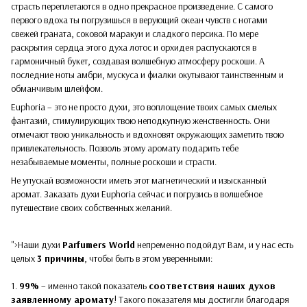
страсть переплетаются в одно прекрасное произведение. С самого
первого вдоха ты погрузишься в верующий океан чувств с нотами
свежей граната, соковой маракуи и сладкого персика. По мере
раскрытия сердца этого духа лотос и орхидея распускаются в
гармоничный букет, создавая волшебную атмосферу роскоши. А
последние ноты амбри, мускуса и фиалки окутывают таинственным и
обманчивым шлейфом.
Euphoria – это не просто духи, это воплощение твоих самых смелых
фантазий, стимулирующих твою неподкупную женственность. Они
отмечают твою уникальность и вдохновят окружающих заметить твою
привлекательность. Позволь этому аромату подарить тебе
незабываемые моменты, полные роскоши и страсти.
Не упускай возможности иметь этот магнетический и изысканный
аромат. Заказать духи Euphoria сейчас и погрузись в волшебное
путешествие своих собственных желаний.
">Наши духи
Parfumers World
непременно подойдут Вам, и у нас есть
целых
3 причины
, чтобы быть в этом уверенными:
1.
99%
– именно такой показатель
соответствия наших духов
заявленному аромату
! Такого показателя мы достигли благодаря