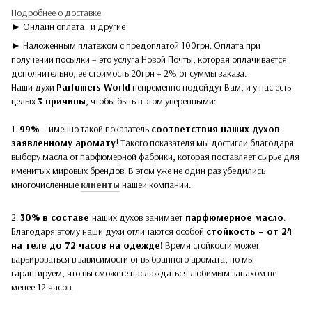
Подробнее о доставке
► Онлайн оплата
и другие
► Наложенным платежом с предоплатой 100грн. Оплата при
получении посылки – это услуга Новой Почты, которая оплачивается
дополнительно, ее стоимость 20грн + 2% от суммы заказа.
Наши духи
Parfumers World
непременно подойдут Вам, и у нас есть
целых
3 причины
, чтобы быть в этом уверенными:
1.
99%
– именно такой показатель
соответствия наших духов
заявленному аромату
! Такого показателя мы достигли благодаря
выбору масла от парфюмерной фабрики, которая поставляет сырье для
именитых мировых брендов. В этом уже не один раз убедились
многочисленные
клиенты
нашей компании.
2.
30%
в составе
наших духов
занимает
парфюмерное масло
.
Благодаря этому наши духи отличаются особой
стойкость – от 24
на теле до 72 часов на одежде!
Время стойкости может
варьироваться в зависимости от выбранного аромата, но мы
гарантируем, что вы сможете наслаждаться любимым запахом не
менее 12 часов.