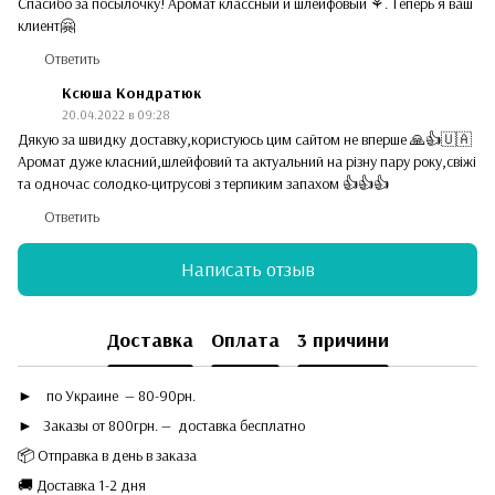
Спасибо за посылочку! Аромат классный и шлейфовый ⚘. Теперь я ваш
клиент🤗
Ответить
Ксюша Кондратюк
20.04.2022 в 09:28
Дякую за швидку доставку,користуюсь цим сайтом не вперше 🙏👍🇺🇦
Аромат дуже класний,шлейфовий та актуальний на різну пару року,свіжі
та одночас солодко-цитрусові з терпиким запахом 👍👍👍
Ответить
Написать отзыв
Доставка
Оплата
3 причини
►
по Украине — 80-90рн.
► Заказы от 800грн. — доставка бесплатно
📦 Отправка в день в заказа
🚚 Доставка 1-2 дня