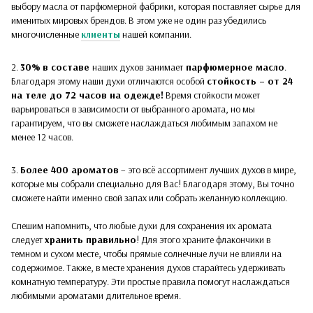
выбору масла от парфюмерной фабрики, которая поставляет сырье для
именитых мировых брендов. В этом уже не один раз убедились
многочисленные
клиенты
нашей компании.
2.
30%
в составе
наших духов
занимает
парфюмерное масло
.
Благодаря этому наши духи отличаются особой
стойкость – от 24
на теле до 72 часов на одежде!
Время стойкости может
варьироваться в зависимости от выбранного аромата, но мы
гарантируем, что вы сможете наслаждаться любимым запахом не
менее 12 часов.
3.
Более 400 ароматов
– это всё ассортимент лучших духов в мире,
которые мы собрали специально для Вас! Благодаря этому, Вы точно
сможете найти именно свой запах или собрать желанную коллекцию.
Спешим напомнить, что любые духи для сохранения их аромата
следует
хранить правильно
! Для этого храните флакончики в
темном и сухом месте, чтобы прямые солнечные лучи не влияли на
содержимое. Также, в месте хранения духов старайтесь удерживать
комнатную температуру. Эти простые правила помогут наслаждаться
любимыми ароматами длительное время.