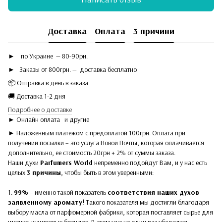
Доставка
Оплата
3 причини
►
по Украине — 80-90рн.
► Заказы от 800грн. — доставка бесплатно
📦 Отправка в день в заказа
🚚 Доставка 1-2 дня
Подробнее о доставке
► Онлайн оплата
и другие
► Наложенным платежом с предоплатой 100грн. Оплата при
получении посылки – это услуга Новой Почты, которая оплачивается
дополнительно, ее стоимость 20грн + 2% от суммы заказа.
Наши духи
Parfumers World
непременно подойдут Вам, и у нас есть
целых
3 причины
, чтобы быть в этом уверенными:
1.
99%
– именно такой показатель
соответствия наших духов
заявленному аромату
! Такого показателя мы достигли благодаря
выбору масла от парфюмерной фабрики, которая поставляет сырье для
именитых мировых брендов. В этом уже не один раз убедились