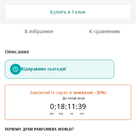
Купить в 1 клик
В избранное
К сравнению
Описание
Відправимо сьогодні
Замовляйте зараз зі
знижкою -30%!
До кінця акції
0
18
11
39
:
:
:
дні
год
хв
сек
ПОЧЕМУ ДУХИ PARFUMERS WORLD?