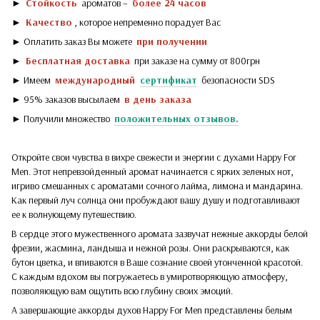
►
Стойкость
ароматов –
более 24 часов
►
Качество
, которое непременно порадует Вас
► Оплатить заказ Вы можете
при получении
►
Бесплатная доставка
при заказе на сумму от 800грн
► Имеем
международный
сертификат
безопасности SDS
► 95% заказов высылаем
в день заказа
► Получили множество
положительных отзывов.
Откройте свои чувства в вихре свежести и энергии с духами Happy For
Men. Этот непревзойденный аромат начинается с ярких зеленых нот,
игриво смешанных с ароматами сочного лайма, лимона и мандарина.
Как первый луч солнца они пробуждают вашу душу и подготавливают
ее к волнующему путешествию.
В сердце этого мужественного аромата зазвучат нежные аккорды белой
фрезии, жасмина, ландыша и нежной розы. Они раскрываются, как
бутон цветка, и впиваются в Ваше сознание своей утонченной красотой.
С каждым вдохом вы погружаетесь в умиротворяющую атмосферу,
позволяющую вам ощутить всю глубину своих эмоций.
А завершающие аккорды духов Happy For Men представлены белым