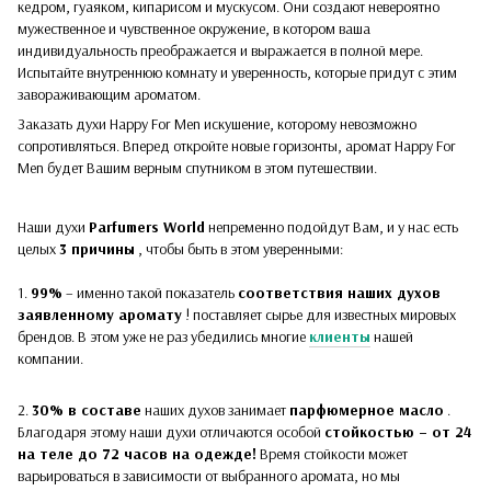
кедром, гуаяком, кипарисом и мускусом. Они создают невероятно
мужественное и чувственное окружение, в котором ваша
индивидуальность преображается и выражается в полной мере.
Испытайте внутреннюю комнату и уверенность, которые придут с этим
завораживающим ароматом.
Заказать духи Happy For Men искушение, которому невозможно
сопротивляться. Вперед откройте новые горизонты, аромат Happy For
Men будет Вашим верным спутником в этом путешествии.
Наши духи
Parfumers World
непременно подойдут Вам, и у нас есть
целых
3 причины
, чтобы быть в этом уверенными:
1.
99%
– именно такой показатель
соответствия наших духов
заявленному аромату
! поставляет сырье для известных мировых
брендов. В этом уже не раз убедились многие
клиенты
нашей
компании.
2.
30%
в составе
наших духов
занимает
парфюмерное масло
.
Благодаря этому наши духи отличаются особой
стойкостью – от 24
на теле до 72 часов на одежде!
Время стойкости может
варьироваться в зависимости от выбранного аромата, но мы