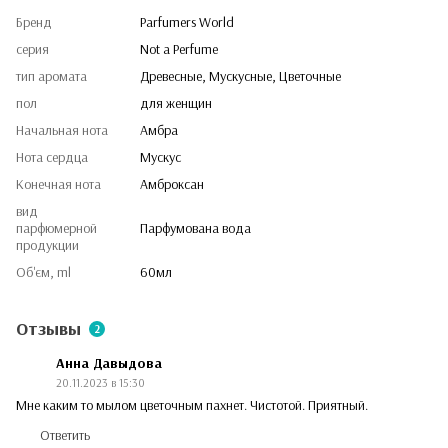
Бренд
Parfumers World
серия
Not a Perfume
тип аромата
Древесные, Мускусные, Цветочные
пол
для женщин
Начальная нота
Амбра
Нота сердца
Мускус
Конечная нота
Амброксан
вид
парфюмерной
Парфумована вода
продукции
Об'єм, ml
60мл
Отзывы
2
Анна Давыдова
20.11.2023 в 15:30
Мне каким то мылом цветочным пахнет. Чистотой. Приятный.
Ответить