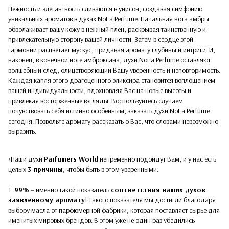
Нежность и элегантность сливаются в унисон, создавая симфонию
уникальных ароматов в духах Not a Perfume. Начальная нота амбры
обволакивает вашу кожу в нежный плен, раскрывая таинственную и
привлекательную сторону вашей личности. Затем в сердце этой
гармонии расцветает мускус, придавая аромату глубины и интриги. И,
наконец, в конечной ноте амброксана, духи Not a Perfume оставляют
волшебный след, олицетворяющий Вашу уверенность и неповторимость.
Каждая капля этого драгоценного эликсира становится воплощением
вашей индивидуальности, вдохновляя Вас на новые высоты и
привлекая восторженные взгляды. Воспользуйтесь случаем
почувствовать себя истинно особенным, заказать духи Not a Perfume
сегодня. Позвольте аромату рассказать о Вас, что словами невозможно
выразить.
>Наши духи
Parfumers World
непременно подойдут Вам, и у нас есть
целых
3 причины
, чтобы быть в этом уверенными:
1.
99%
– именно такой показатель
соответствия наших духов
заявленному аромату
! Такого показателя мы достигли благодаря
выбору масла от парфюмерной фабрики, которая поставляет сырье для
именитых мировых брендов. В этом уже не один раз убедились