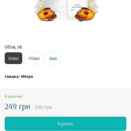
Об'єм, ml
60мл
110мл
6мл
Скидка: 146грн
В наличии
249 грн
356 грн
Купить