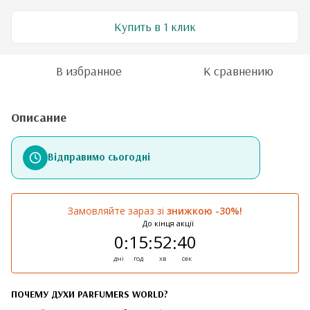
Купить в 1 клик
В избранное
К сравнению
Описание
Відправимо сьогодні
Замовляйте зараз зі
знижкою -30%!
До кінця акції
0
15
52
40
:
:
:
дні
год
хв
сек
ПОЧЕМУ ДУХИ PARFUMERS WORLD?