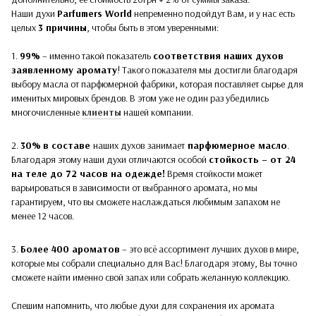
Наши духи
Parfumers World
непременно подойдут Вам, и у нас есть
целых
3 причины
, чтобы быть в этом уверенными:
1.
99%
– именно такой показатель
соответствия наших духов
заявленному аромату
! Такого показателя мы достигли благодаря
выбору масла от парфюмерной фабрики, которая поставляет сырье для
именитых мировых брендов. В этом уже не один раз убедились
многочисленные
клиенты
нашей компании.
2.
30%
в составе
наших духов
занимает
парфюмерное масло
.
Благодаря этому наши духи отличаются особой
стойкость – от 24
на теле до 72 часов на одежде!
Время стойкости может
варьироваться в зависимости от выбранного аромата, но мы
гарантируем, что вы сможете наслаждаться любимым запахом не
менее 12 часов.
3.
Более 400 ароматов
– это всё ассортимент лучших духов в мире,
которые мы собрали специально для Вас! Благодаря этому, Вы точно
сможете найти именно свой запах или собрать желанную коллекцию.
Спешим напомнить, что любые духи для сохранения их аромата