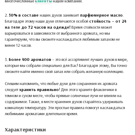
многочисленные
клиенты
нашей компании.
2.
30%
в составе
наших духов
занимает
парфюмерное масло
.
Благодаря этому наши духи отличаются особой
стойкость – от 24
на теле до 72 часов на одежде!
Время стойкости может
варьироваться в зависимости от выбранного аромата, но мы
гарантируем, что вы сможете наслаждаться любимым запахом не
менее 12 часов.
3.
Более 400 ароматов
– это всё ассортимент лучших духов в мире,
которые мы собрали специально для Вас! Благодаря этому, Вы точно
сможете найти именно свой запах или собрать желанную коллекцию.
Спешим напомнить, что любые духи для сохранения их аромата
следует
хранить правильно
! Для этого храните флакончики в
темном и сухом месте, чтобы прямые солнечные лучи не влияли на
содержимое. Также, в месте хранения духов старайтесь удерживать
комнатную температуру. Эти простые правила помогут наслаждаться
любимыми ароматами длительное время.
Характеристики