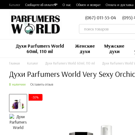
Перейти к основному контенту
Каталог
Сообщите об оплате💸
О нас
Обмен и возврат
Оплата и доставка
(067) 011-55-04
(095) 
Духи Parfumers World
Женские
Мужские
60ml, 110 ml
духи
духи
Главная
Каталог
Духи Parfumers World 60ml, 110 ml
Духи Parfumers World V
Духи Parfumers World Very Sexy Orch
В наличии
Оставить отзыв
-30%