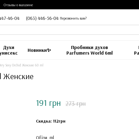
Отзывы о магазине
447-46-04
(063) 446-56-04
Перезвонить вам?
Духи
Пробники духов
Новинки✨
унисекс
Parfumers World 6ml
Pa
ery Sexy Orchid Женские 60 ml
id Женские
191 грн
273 грн
Скидка: 112грн
Об'єм, ml