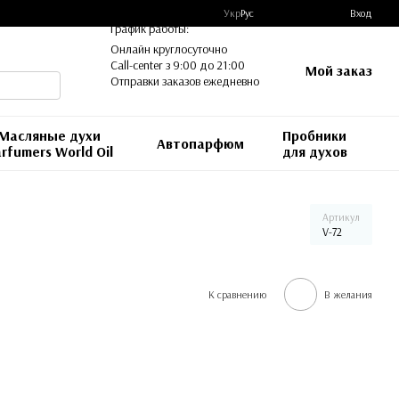
Укр
Рус
Вход
График работы:
Онлайн круглосуточно
Call-center з 9:00 до 21:00
Мой заказ
Отправки заказов ежедневно
Масляные духи
Пробники
Автопарфюм
rfumers World Oil
для духов
Артикул
V-72
К сравнению
В желания