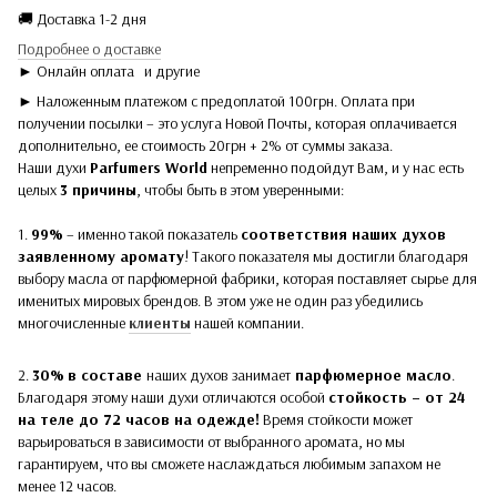
🚚 Доставка 1-2 дня
Подробнее о доставке
► Онлайн оплата
и другие
► Наложенным платежом с предоплатой 100грн. Оплата при
получении посылки – это услуга Новой Почты, которая оплачивается
дополнительно, ее стоимость 20грн + 2% от суммы заказа.
Наши духи
Parfumers World
непременно подойдут Вам, и у нас есть
целых
3 причины
, чтобы быть в этом уверенными:
1.
99%
– именно такой показатель
соответствия наших духов
заявленному аромату
! Такого показателя мы достигли благодаря
выбору масла от парфюмерной фабрики, которая поставляет сырье для
именитых мировых брендов. В этом уже не один раз убедились
многочисленные
клиенты
нашей компании.
2.
30%
в составе
наших духов
занимает
парфюмерное масло
.
Благодаря этому наши духи отличаются особой
стойкость – от 24
на теле до 72 часов на одежде!
Время стойкости может
варьироваться в зависимости от выбранного аромата, но мы
гарантируем, что вы сможете наслаждаться любимым запахом не
менее 12 часов.