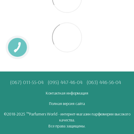
(067) 011-55-04
(095) 447-46-04
(063) 446-56-04
Контактная информация
Полная версия сайта
©2018-2025 ™Parfumers World - интернет-магазин парфюмерии высокого
качества.
Все права защищены.