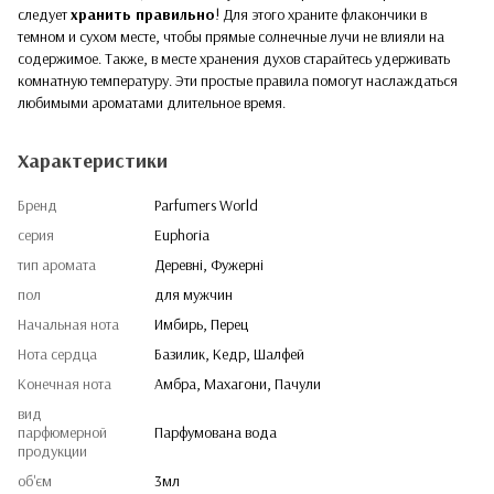
следует
хранить правильно
! Для этого храните флакончики в
темном и сухом месте, чтобы прямые солнечные лучи не влияли на
содержимое. Также, в месте хранения духов старайтесь удерживать
комнатную температуру. Эти простые правила помогут наслаждаться
любимыми ароматами длительное время.
Характеристики
Бренд
Parfumers World
серия
Euphoria
тип аромата
Деревні, Фужерні
пол
для мужчин
Начальная нота
Имбирь, Перец
Нота сердца
Базилик, Кедр, Шалфей
Конечная нота
Амбра, Махагони, Пачули
вид
парфюмерной
Парфумована вода
продукции
об'єм
3мл