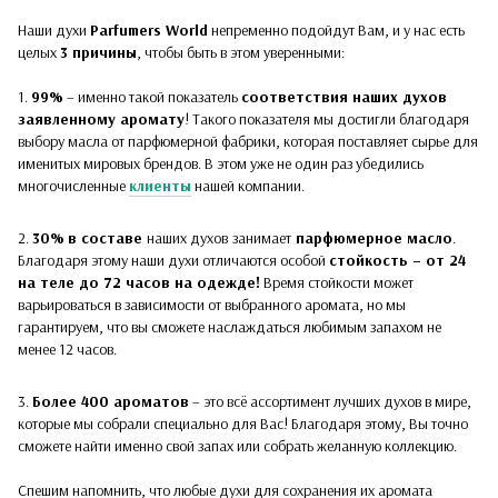
Наши духи
Parfumers World
непременно подойдут Вам, и у нас есть
целых
3 причины
, чтобы быть в этом уверенными:
1.
99%
– именно такой показатель
соответствия наших духов
заявленному аромату
! Такого показателя мы достигли благодаря
выбору масла от парфюмерной фабрики, которая поставляет сырье для
именитых мировых брендов. В этом уже не один раз убедились
многочисленные
клиенты
нашей компании.
2.
30%
в составе
наших духов
занимает
парфюмерное масло
.
Благодаря этому наши духи отличаются особой
стойкость – от 24
на теле до 72 часов на одежде!
Время стойкости может
варьироваться в зависимости от выбранного аромата, но мы
гарантируем, что вы сможете наслаждаться любимым запахом не
менее 12 часов.
3.
Более 400 ароматов
– это всё ассортимент лучших духов в мире,
которые мы собрали специально для Вас! Благодаря этому, Вы точно
сможете найти именно свой запах или собрать желанную коллекцию.
Спешим напомнить, что любые духи для сохранения их аромата