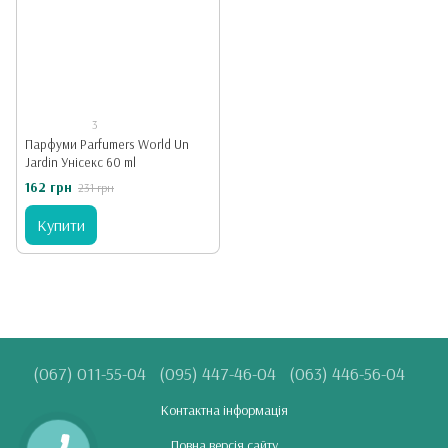
3
Парфуми Parfumers World Un
Jardin Унісекс 60 ml
162 грн
231 грн
Купити
(067) 011-55-04
(095) 447-46-04
(063) 446-56-04
Контактна інформація
Повна версія сайту