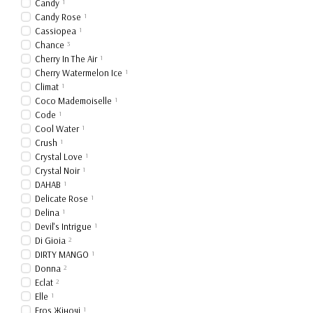
Candy
1
Candy Rose
1
Cassiopea
1
Chance
3
Cherry In The Air
1
Cherry Watermelon Ice
1
Climat
1
Coco Mademoiselle
1
Code
1
Cool Water
1
Crush
1
Crystal Love
1
Crystal Noir
1
DAHAB
1
Delicate Rose
1
Delina
1
Devil's Intrigue
1
Di Gioia
2
DIRTY MANGO
1
Donna
2
Eclat
2
Elle
1
Eros Жіночі
1