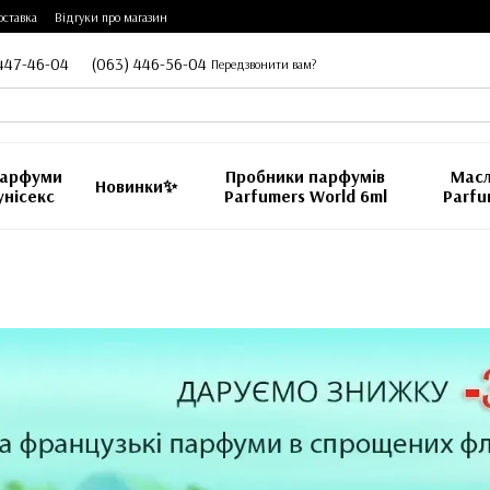
оставка
Відгуки про магазин
447-46-04
(063) 446-56-04
Передзвонити вам?
арфуми
Пробники парфумiв
Масл
Новинки✨
унісекс
Parfumers World 6ml
Parfu