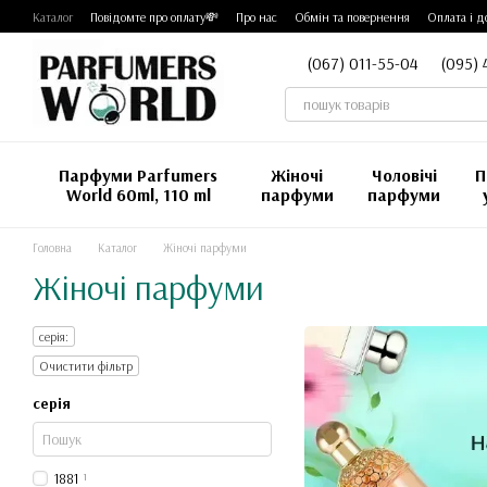
Перейти до основного контенту
Каталог
Повідомте про оплату💸
Про нас
Обмін та повернення
Оплата і д
(067) 011-55-04
(095) 
Парфуми Parfumers
Жіночі
Чоловічі
П
World 60ml, 110 ml
парфуми
парфуми
Головна
Каталог
Жіночі парфуми
Жіночі парфуми
серія:
Очистити фільтр
серія
1881
1