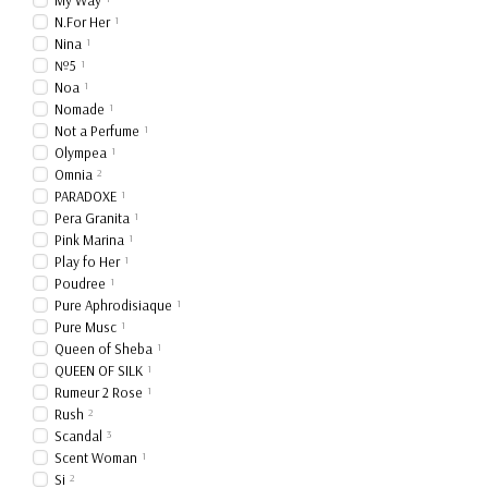
My Way
N.For Her
1
Nina
1
№5
1
Noa
1
Nomade
1
Not a Perfume
1
Olympea
1
Omnia
2
PARADOXE
1
Pera Granita
1
Pink Marina
1
Play fo Her
1
Poudree
1
Pure Aphrodisiaque
1
Pure Musc
1
Queen of Sheba
1
QUEEN OF SILK
1
Rumeur 2 Rose
1
Rush
2
Scandal
3
Scent Woman
1
Si
2