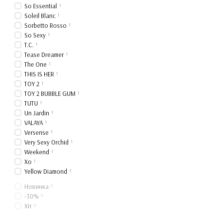
So Essential
1
Soleil Blanc
1
Sorbetto Rosso
1
So Sexy
1
T.C.
1
Tease Dreamer
1
The One
1
THIS IS HER
1
TOY 2
1
TOY 2 BUBBLE GUM
1
TUTU
1
Un Jardin
1
VALAYA
1
Versense
1
Very Sexy Orchid
1
Weekend
1
Xo
1
Yellow Diamond
1
Новинка
0
-30%
0
Хіт
0