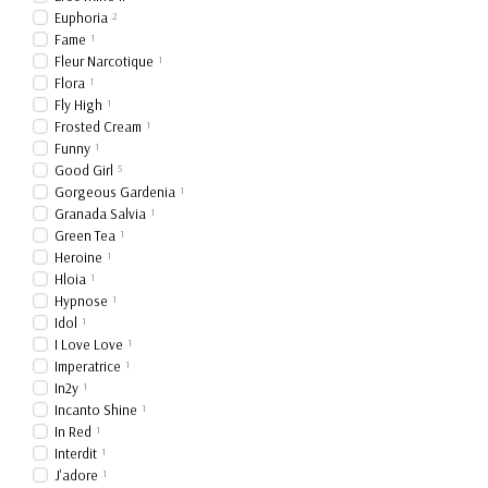
Euphoria
2
Fame
1
Fleur Narcotique
1
Flora
1
Fly High
1
Frosted Cream
1
Funny
1
Good Girl
5
Gorgeous Gardenia
1
Granada Salvia
1
Green Tea
1
Heroine
1
Hloia
1
Hypnose
1
Idol
1
I Love Love
1
Imperatrice
1
In2y
1
Incanto Shine
1
In Red
1
Interdit
1
J'adore
1