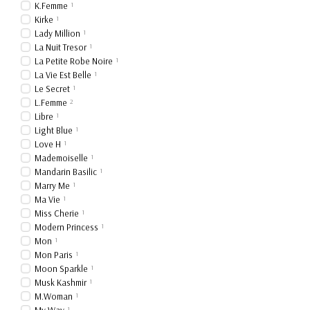
K.Femme
1
Kirke
1
Lady Million
1
La Nuit Tresor
1
La Petite Robe Noire
1
La Vie Est Belle
1
Le Secret
1
L.Femme
2
Libre
1
Light Blue
1
Love H
1
Mademoiselle
1
Mandarin Basilic
1
Marry Me
1
Ma Vie
1
Miss Cherie
1
Modern Princess
1
Mon
1
Mon Paris
1
Moon Sparkle
1
Musk Kashmir
1
M.Woman
1
1