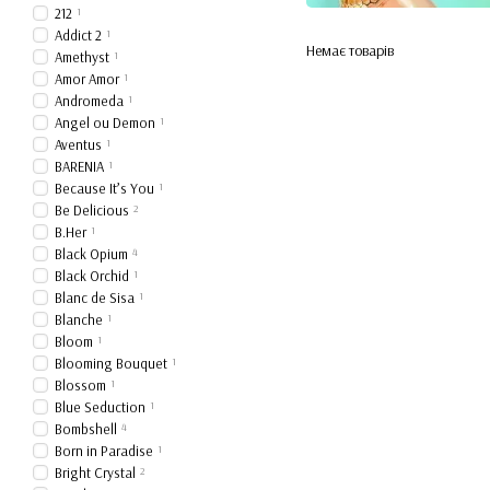
212
1
Addict 2
1
Немає товарів
Amethyst
1
Amor Amor
1
Andromeda
1
Angel ou Demon
1
Aventus
1
BARENIA
1
Because It’s You
1
Be Delicious
2
B.Her
1
Black Opium
4
Black Orchid
1
Blanc de Sisa
1
Blanche
1
Bloom
1
Blooming Bouquet
1
Blossom
1
Blue Seduction
1
Bombshell
4
Born in Paradise
1
Bright Crystal
2